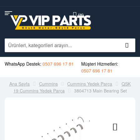
(0)
WhatsApp Destek:
0507 696 17 81
Müşteri Hizmetleri:
0507 696 17 81
Ana Sayfa
Cummins
Cummins Yedek Parça
QSK
19 Cummins Yedek Parça
3804713 Main Bearing Set