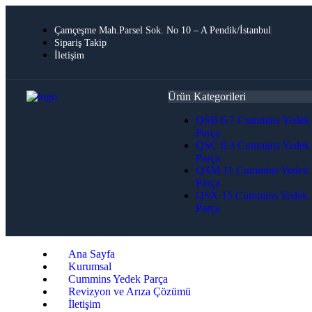
Çamçeşme Mah.Parsel Sok. No 10 – A Pendik/İstanbul
Sipariş Takip
İletişim
Ürün Kategorileri
QSB 6.7 Cummins Yedek
Parça
QSC 8.3 Cummins Yedek
Parça
QSM 11 Cummins Yedek
Parça
QSX 15 Cummins Yedek
Parça
Ana Sayfa
Kurumsal
Cummins Yedek Parça
Revizyon ve Arıza Çözümü
İletişim