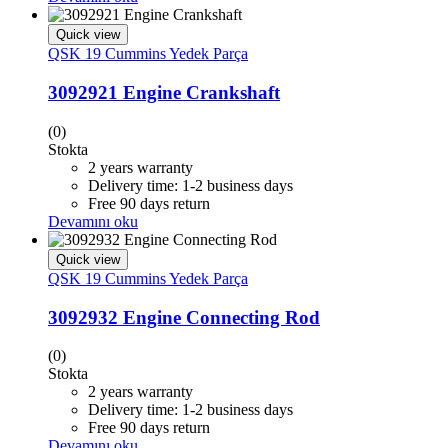
Quick view
QSK 19 Cummins Yedek Parça
3092921 Engine Crankshaft
(0)
Stokta
2 years warranty
Delivery time: 1-2 business days
Free 90 days return
Devamını oku
Quick view
QSK 19 Cummins Yedek Parça
3092932 Engine Connecting Rod
(0)
Stokta
2 years warranty
Delivery time: 1-2 business days
Free 90 days return
Devamını oku