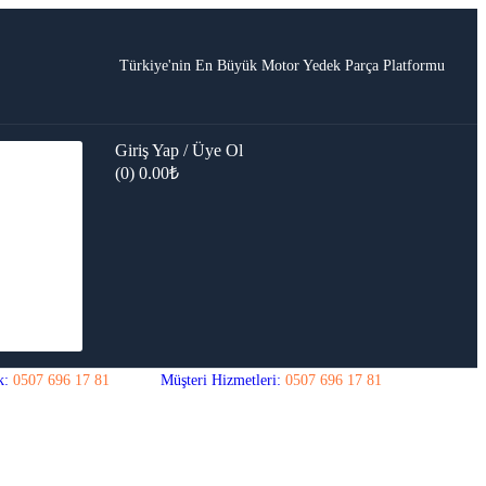
Türkiye'nin En Büyük Motor Yedek Parça Platformu
Giriş Yap / Üye Ol
(0)
0.00
₺
k:
0507 696 17 81
Müşteri Hizmetleri:
0507 696 17 81