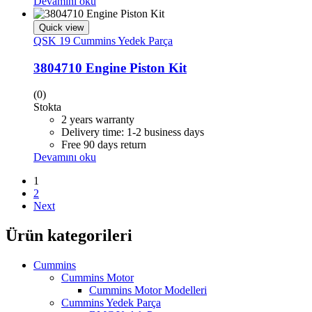
Devamını oku
Quick view
QSK 19 Cummins Yedek Parça
3804710 Engine Piston Kit
(0)
Stokta
2 years warranty
Delivery time: 1-2 business days
Free 90 days return
Devamını oku
1
2
Next
Ürün kategorileri
Cummins
Cummins Motor
Cummins Motor Modelleri
Cummins Yedek Parça