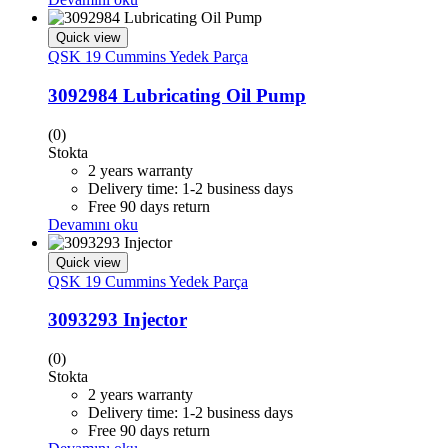
Quick view
QSK 19 Cummins Yedek Parça
3092984 Lubricating Oil Pump
(0)
Stokta
2 years warranty
Delivery time: 1-2 business days
Free 90 days return
Devamını oku
Quick view
QSK 19 Cummins Yedek Parça
3093293 Injector
(0)
Stokta
2 years warranty
Delivery time: 1-2 business days
Free 90 days return