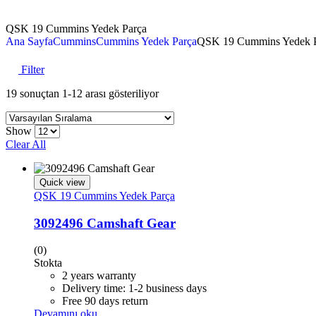
QSK 19 Cummins Yedek Parça
Ana Sayfa
Cummins
Cummins Yedek Parça
QSK 19 Cummins Yedek 
Filter
19 sonuçtan 1-12 arası gösteriliyor
Show
Clear All
Quick view
QSK 19 Cummins Yedek Parça
3092496 Camshaft Gear
(0)
Stokta
2 years warranty
Delivery time: 1-2 business days
Free 90 days return
Devamını oku