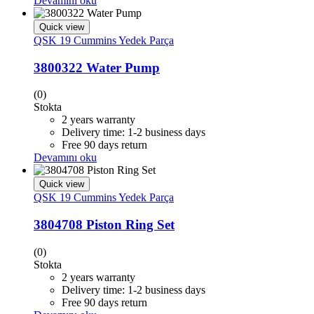
Devamını oku
Quick view
QSK 19 Cummins Yedek Parça
3800322 Water Pump
(0)
Stokta
2 years warranty
Delivery time: 1-2 business days
Free 90 days return
Devamını oku
Quick view
QSK 19 Cummins Yedek Parça
3804708 Piston Ring Set
(0)
Stokta
2 years warranty
Delivery time: 1-2 business days
Free 90 days return