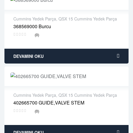
Cummins Yedek Parça
,
QSX 15 Cummins Yedek Parça
368569000 Burcu
2 years warranty
(0)
Delivery time: 1-2 business days
Free 90 days return
DEVAMINI OKU
Cummins Yedek Parça
,
QSX 15 Cummins Yedek Parça
402665700 GUIDE,VALVE STEM
2 years warranty
(0)
Delivery time: 1-2 business days
Free 90 days return
DEVAMINI OKU