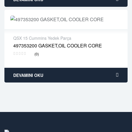
QSX 15 Cummins Yedek Parça
497353200 GASKET,OIL COOLER CORE
2 years warranty
(0)
Delivery time: 1-2 business days
Free 90 days return
DEVAMINI OKU