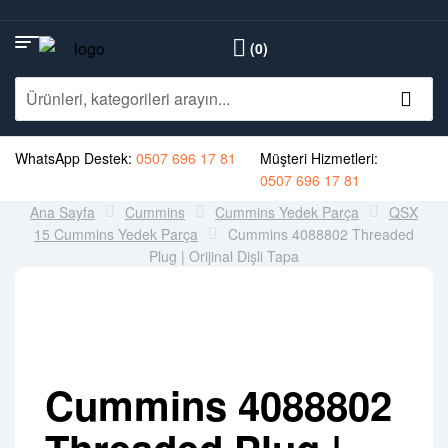
(0)
WhatsApp Destek:
0507 696 17 81
Müşteri Hizmetleri:
0507 696 17 81
Ana Sayfa
Cummins
Cummins Yedek Parça
QSX
15 Cummins Yedek Parça
Cummins 4088802 Threaded
Plug | Orijinal Dişli Tapa
Cummins 4088802