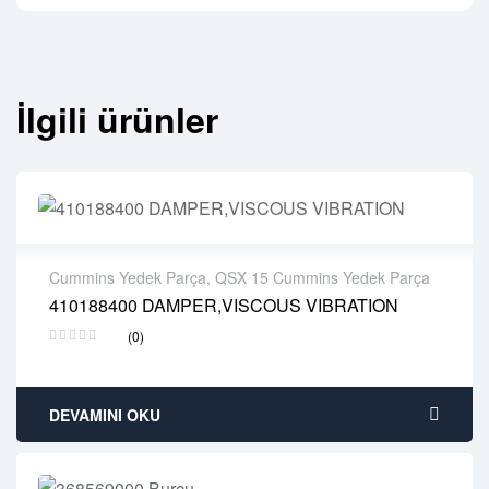
İlgili ürünler
Cummins Yedek Parça
,
QSX 15 Cummins Yedek Parça
410188400 DAMPER,VISCOUS VIBRATION
2 years warranty
(0)
Delivery time: 1-2 business days
Free 90 days return
DEVAMINI OKU