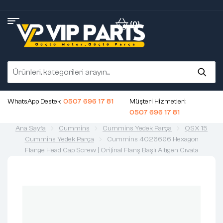
(0)
WhatsApp Destek:
0507 696 17 81
Müşteri Hizmetleri:
0507 696 17 81
Ana Sayfa
Cummins
Cummins Yedek Parça
QSX 15
Cummins Yedek Parça
Cummins 4026696 Hexagon
Flange Head Cap Screw | Orijinal Flanş Başlı Altıgen Cıvata