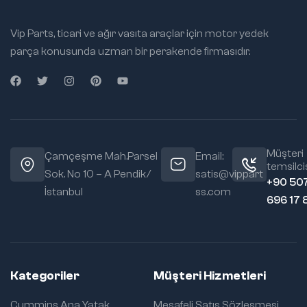
Vip Parts, ticari ve ağır vasıta araçlar için motor yedek
parça konusunda uzman bir perakende firmasıdır.
Müşteri
Çamçeşme Mah.Parsel
Email:
temsilcis
Sok. No 10 – A Pendik/
satis@vippart
+90 50
İstanbul
ss.com
696 17 
Kategoriler
Müşteri Hizmetleri
Cummins Ana Yatak
Mesafeli Satış Sözleşmesi