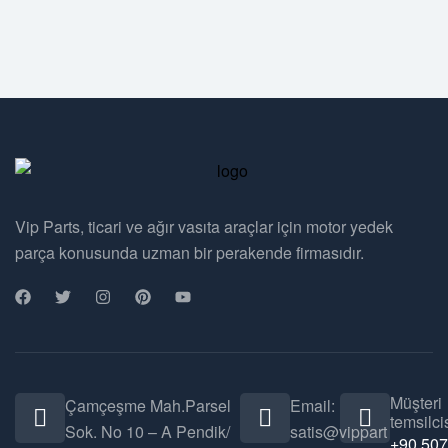
Vip Parts, ticari ve ağır vasıta araçlar için motor yedek
parça konusunda uzman bir perakende firmasıdır.
Müşteri
Çamçeşme Mah.Parsel
Email:
temsilcis
Sok. No 10 – A Pendik/
satis@vippart
+90 507