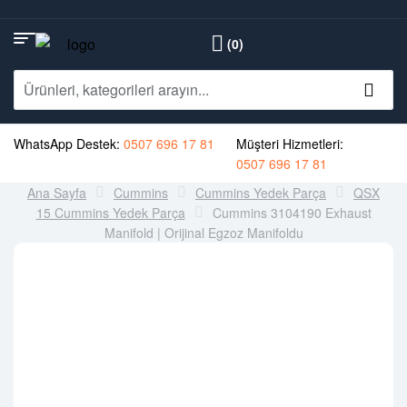
(0)
WhatsApp Destek:
0507 696 17 81
Müşteri Hizmetleri:
0507 696 17 81
Ana Sayfa
Cummins
Cummins Yedek Parça
QSX
15 Cummins Yedek Parça
Cummins 3104190 Exhaust
Manifold | Orijinal Egzoz Manifoldu