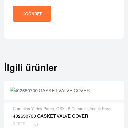
GÖNDER
İlgili ürünler
Cummins Yedek Parça
,
QSX 15 Cummins Yedek Parça
402650700 GASKET,VALVE COVER
2 years warranty
(0)
Delivery time: 1-2 business days