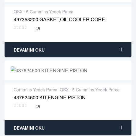
QSX 15 Cummins Yedek Parça
497353200 GASKET,OIL COOLER CORE
2 years warranty
(0)
Delivery time: 1-2 business days
Free 90 days return
DEVAMINI OKU
Cummins Yedek Parça
,
QSX 15 Cummins Yedek Parça
437624500 KIT,ENGINE PISTON
2 years warranty
(0)
Delivery time: 1-2 business days
Free 90 days return
DEVAMINI OKU