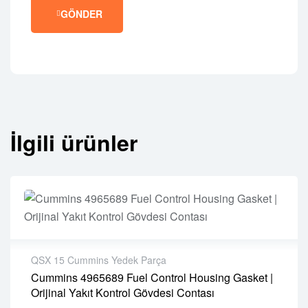
GÖNDER
İlgili ürünler
QSX 15 Cummins Yedek Parça
Cummins 4965689 Fuel Control Housing Gasket |
2 years warranty
Orijinal Yakıt Kontrol Gövdesi Contası
Delivery time: 1-2 business days