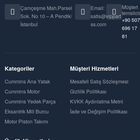
Müşteri
Çamçeşme Mah.Parsel
Email:
temsilcis
Sok. No 10 – A Pendik/
satis@vippart
+90 507
İstanbul
ss.com
696 17
81
Kategoriler
Müşteri Hizmetleri
Cummins Ana Yatak
Mesafeli Satış Sözleşmesi
Cummins Motor
Gizlilik Politikası
Cummins Yedek Parça
KVKK Aydınlatma Metni
Eksantrik Mili Burcu
İade ve Değişim Politikası
Motor Piston Takımı