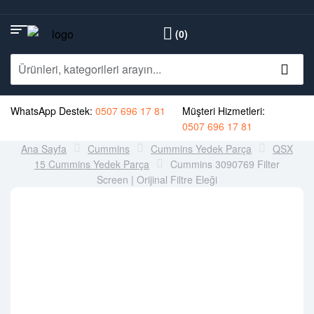
(0)
WhatsApp Destek:
0507 696 17 81
Müşteri Hizmetleri:
0507 696 17 81
Ana Sayfa
Cummins
Cummins Yedek Parça
QSX
15 Cummins Yedek Parça
Cummins 3090769 Filter
Screen | Orijinal Filtre Eleği