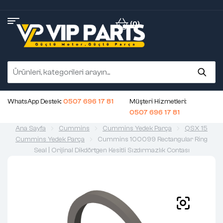
(0)
WhatsApp Destek:
0507 696 17 81
Müşteri Hizmetleri:
0507 696 17 81
Ana Sayfa
Cummins
Cummins Yedek Parça
QSX 15
Cummins Yedek Parça
Cummins 100099 Rectangular Ring
Seal | Orijinal Dikdörtgen Kesitli Sızdırmazlık Contası