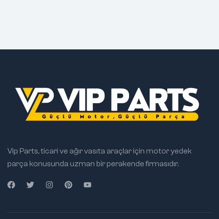
Vip Parts, ticari ve ağır vasıta araçlar için motor yedek
parça konusunda uzman bir perakende firmasıdır.