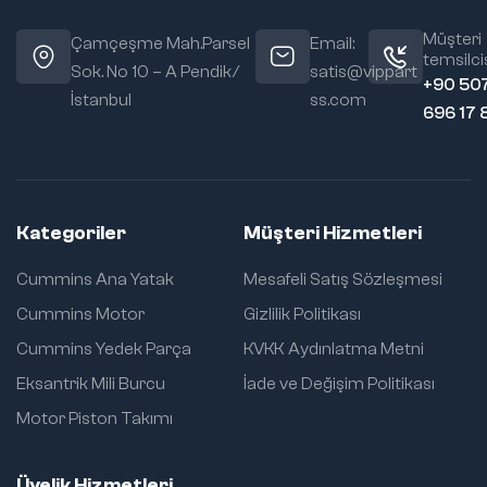
Müşteri
Çamçeşme Mah.Parsel
Email:
temsilcis
Sok. No 10 – A Pendik/
satis@vippart
+90 50
İstanbul
ss.com
696 17 
Kategoriler
Müşteri Hizmetleri
Cummins Ana Yatak
Mesafeli Satış Sözleşmesi
Cummins Motor
Gizlilik Politikası
Cummins Yedek Parça
KVKK Aydınlatma Metni
Eksantrik Mili Burcu
İade ve Değişim Politikası
Motor Piston Takımı
Üyelik Hizmetleri