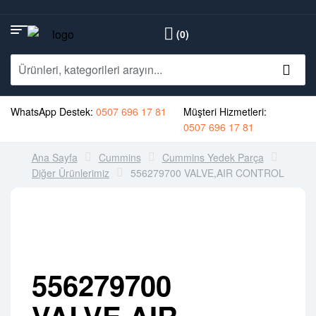
(0)
WhatsApp Destek:
0507 696 17 81
Müşteri Hizmetleri:
0507 696 17 81
Ana Sayfa
Cummins
Cummins Yedek Parça
Diğer Ürünlerimiz
556279700 VALVE,AIR CONTROL
556279700
VALVE,AIR