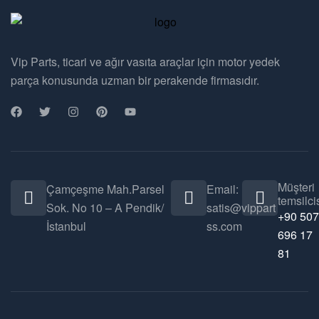
Vip Parts, ticari ve ağır vasıta araçlar için motor yedek
parça konusunda uzman bir perakende firmasıdır.
Müşteri
Çamçeşme Mah.Parsel
Email:
temsilcis
Sok. No 10 – A Pendik/
satis@vippart
+90 507
İstanbul
ss.com
696 17
81