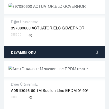
Diğer Ürünlerimiz
397080600 ACTUATOR,ELC GOVERNOR
2 years warranty
(0)
Delivery time: 1-2 business days
Free 90 days return
DEVAMINI OKU
Diğer Ürünlerimiz
A051D046-60 1M Suction Line EPDM 0°-90°
2 years warranty
(0)
Delivery time: 1-2 business days
Free 90 days return