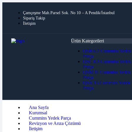
Çamçeşme Mah.Parsel Sok. No 10 – A Pendik/İstanbul
Sipariş Takip
İletişim
Ürün Kategorileri
QSB 6.7 Cummins Yedek
Parça
QSC 8.3 Cummins Yedek
Parça
QSM 11 Cummins Yedek
Parça
QSX 15 Cummins Yedek
Parça
Ana Sayfa
Kurumsal
Cummins Yedek Parça
Revizyon ve Arıza Çözümü
İletişim