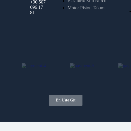
Eksantrik Mili Burcu
+90 507
696 17
Motor Piston Takımı
81
En Üste Git