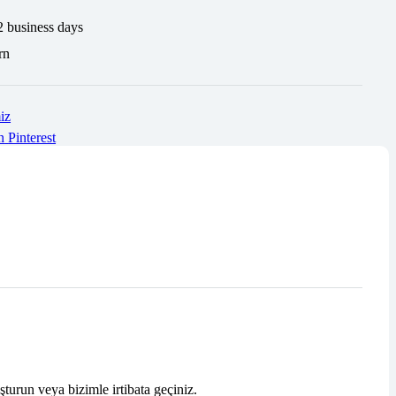
2 business days
rn
iz
n
Pinterest
şturun veya bizimle irtibata geçiniz.