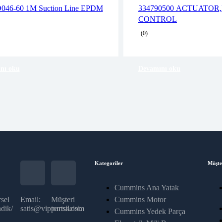
2 years warranty
2 years warranty
046-60 1M Suction Line EPDM
334790500 ACTUATOR
Delivery time: 1-2 business days
Delivery time: 1-2 
CONTROL
Free 90 days return
Free 90 days return
(0)
nı oku
Devamını oku
Kategoriler
Müşte
Cummins Ana Yatak
sel
Email:
Müşteri
Cummins Motor
dik/
satis@vippartss.com
temsilcisi:
Cummins Yedek Parça