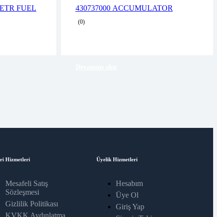
2 years warranty
,ETR FUEL
430737000 ACCUMULATOR
business days
Delivery time: 1-2 business days
(0)
Free 90 days return
Devamını oku
ri Hizmetleri
Üyelik Hizmetleri
Mesafeli Satış
Hesabım
Sözleşmesi
Üye Ol
Gizlilik Politikası
Giriş Yap
KVKK Aydınlatma