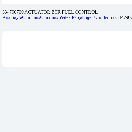
334790700 ACTUATOR,ETR FUEL CONTROL
Ana Sayfa
Cummins
Cummins Yedek Parça
Diğer Ürünlerimiz
33479