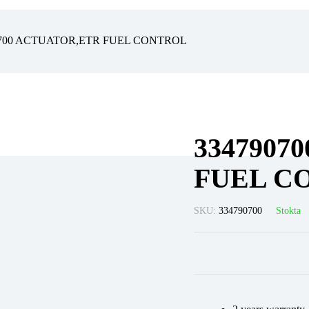
0700 ACTUATOR,ETR FUEL CONTROL
3347907
FUEL C
SKU:
334790700
Stokta