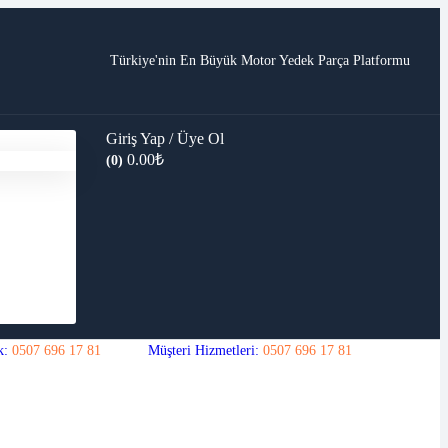
Türkiye'nin En Büyük Motor Yedek Parça Platformu
Giriş Yap / Üye Ol
0.00
₺
(0)
k:
0507 696 17 81
Müşteri Hizmetleri:
0507 696 17 81