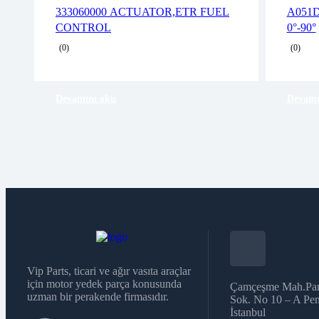
2 years warranty
333060000 ACTUATOR,ETR FUEL
A051D
Delivery time: 1-2 business days
CONTROL
0°-90°
Free 90 days return
(0)
(0)
Devamını oku
Devamı
Vip Parts, ticari ve ağır vasıta araçlar
için motor yedek parça konusunda
Çamçeşme Mah.Par
uzman bir perakende firmasıdır.
Sok. No 10 – A Pen
İstanbul