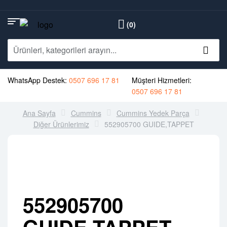
(0)
WhatsApp Destek:
0507 696 17 81
Müşteri Hizmetleri:
0507 696 17 81
Ana Sayfa
Cummins
Cummins Yedek Parça
Diğer Ürünlerimiz
552905700 GUIDE,TAPPET
552905700
GUIDE,TAPPET