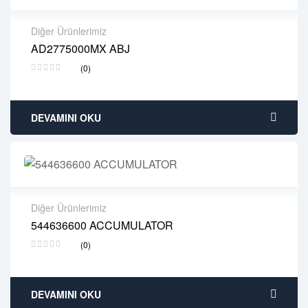
Diğer Ürünlerimiz
AD2775000MX ABJ
2 years warranty
(0)
Delivery time: 1-2 business days
Free 90 days return
DEVAMINI OKU
Diğer Ürünlerimiz
544636600 ACCUMULATOR
2 years warranty
(0)
Delivery time: 1-2 business days
Free 90 days return
DEVAMINI OKU