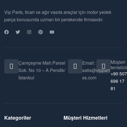
Vip Parts, ticari ve ağır vasıta araçlar için motor yedek
parça konusunda uzman bir perakende firmasıdır.
Müşteri
Çamçeşme Mah.Parsel
Email:
temsilcis
Sok. No 10 – A Pendik/
satis@vippart
+90 507
İstanbul
ss.com
696 17
81
Kategoriler
Müşteri Hizmetleri