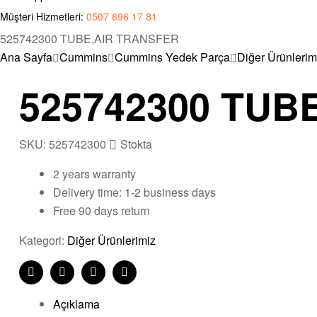
Müşteri Hizmetleri:
0507 696 17 81
525742300 TUBE,AIR TRANSFER
Ana Sayfa
Cummins
Cummins Yedek Parça
Diğer Ürünlerim
525742300 TUB
SKU:
525742300
Stokta
2 years warranty
Delivery time: 1-2 business days
Free 90 days return
Kategori:
Diğer Ürünlerimiz
Share:
Facebook
Twitter
Linkedin
Pinterest
Açıklama