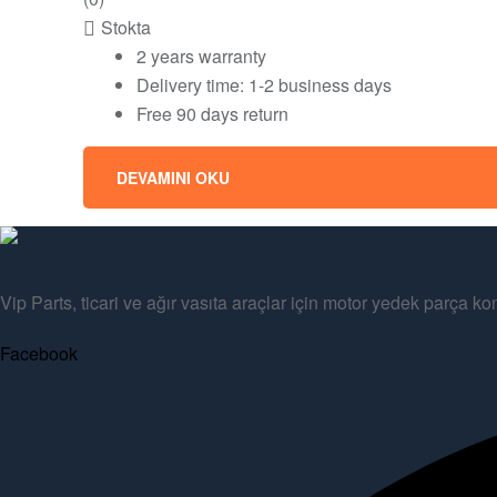
Stokta
2 years warranty
Delivery time: 1-2 business days
Free 90 days return
DEVAMINI OKU
Vip Parts, ticari ve ağır vasıta araçlar için motor yedek parça 
Facebook