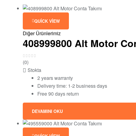
QUICK VIEW
Diğer Ürünlerimiz
408999800 Alt Motor Co
(0)
Stokta
2 years warranty
Delivery time: 1-2 business days
Free 90 days return
DEVAMINI OKU
QUICK VIEW