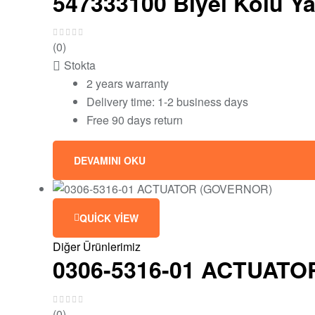
547333100 Biyel Kolu Ya
(0)
Stokta
2 years warranty
Delivery time: 1-2 business days
Free 90 days return
DEVAMINI OKU
QUICK VIEW
Diğer Ürünlerimiz
0306-5316-01 ACTUAT
(0)