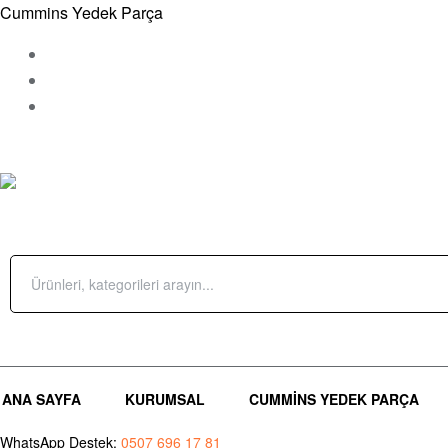
Cummins Yedek Parça
Çamçeşme Mah.Parsel Sok. No 10 – A Pendik/İstanbul
Sipariş Takip
İletişim
ÜRÜN KATEGORILERI
Search
for:
Giriş Yap / Üye Ol
(0)
ANA SAYFA
KURUMSAL
CUMMINS YEDEK PARÇA
WhatsApp Destek:
0507 696 17 81