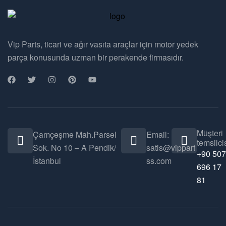
Vip Parts, ticari ve ağır vasıta araçlar için motor yedek
parça konusunda uzman bir perakende firmasıdır.
Müşteri
Çamçeşme Mah.Parsel
Email:
temsilcis
Sok. No 10 – A Pendik/
satis@vippart
+90 507
İstanbul
ss.com
696 17
81