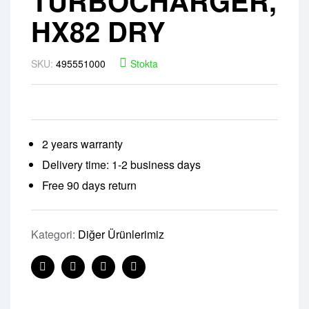
TURBOCHARGER,
HX82 DRY
SKU:
495551000
Stokta
2 years warranty
Delivery time: 1-2 business days
Free 90 days return
Kategori:
Diğer Ürünlerimiz
Facebook
Twitter
Linkedin
Pinterest