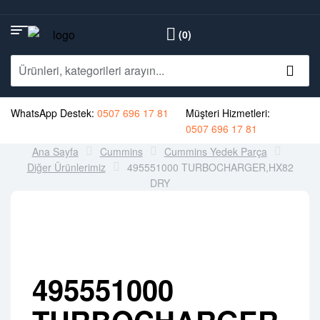
(0)
WhatsApp Destek:
0507 696 17 81
Müşteri Hizmetleri:
0507 696 17 81
Ana Sayfa
Cummins
Cummins Yedek Parça
Diğer Ürünlerimiz
495551000 TURBOCHARGER,HX82
DRY
495551000