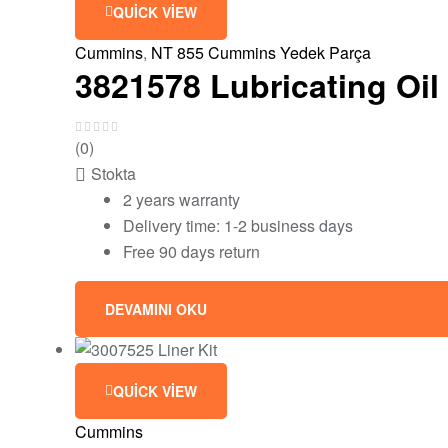
QUICK VIEW
Cummins
,
NT 855 Cummins Yedek Parça
3821578 Lubricating Oi
(0)
Stokta
2 years warranty
Delivery time: 1-2 business days
Free 90 days return
DEVAMINI OKU
QUICK VIEW
Cummins