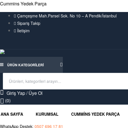
Cummins Yedek Parça
Çamçeşme Mah.Parsel Sok. No 10 – A Pendik/İstanbul
Sipariş Takip
İletişim
ÜRÜN KATEGORILERI
Search
for:
Giriş Yap / Üye Ol
(0)
ANA SAYFA
KURUMSAL
CUMMINS YEDEK PARÇA
WhatsApp Destek:
0507 696 17 81