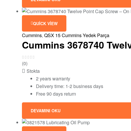
QUICK VIEW
Cummins
,
QSX 15 Cummins Yedek Parça
Cummins 3678740 Twelve
(0)
Stokta
2 years warranty
Delivery time: 1-2 business days
Free 90 days return
DEVAMINI OKU