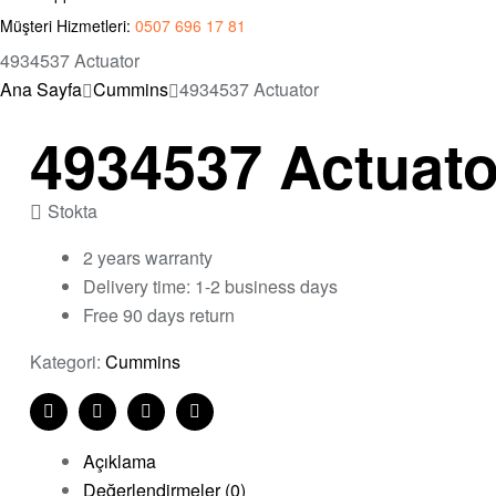
Müşteri Hizmetleri:
0507 696 17 81
4934537 Actuator
Ana Sayfa
Cummins
4934537 Actuator
4934537 Actuato
Stokta
2 years warranty
Delivery time: 1-2 business days
Free 90 days return
Kategori:
Cummins
Share:
Facebook
Twitter
Linkedin
Pinterest
Açıklama
Değerlendirmeler (0)