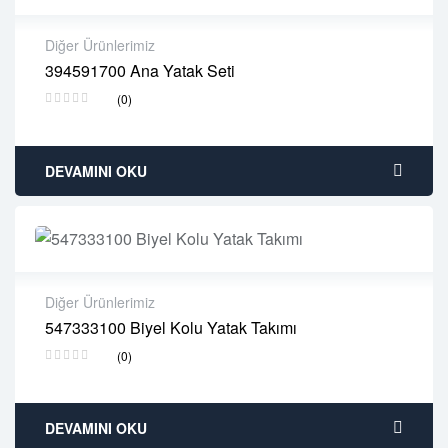
Diğer Ürünlerimiz
394591700 Ana Yatak Seti
2 years warranty
(0)
Delivery time: 1-2 business days
Free 90 days return
DEVAMINI OKU
Diğer Ürünlerimiz
547333100 Biyel Kolu Yatak Takımı
2 years warranty
(0)
Delivery time: 1-2 business days
Free 90 days return
DEVAMINI OKU