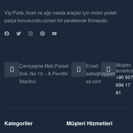
Vip Parts, ticari ve ağır vasıta araçlar için motor yedek
parça konusunda uzman bir perakende firmasıdır.
Müşteri
Çamçeşme Mah.Parsel
Email:
temsilcis
Sok. No 10 – A Pendik/
satis@vippart
+90 507
İstanbul
ss.com
696 17
81
Kategoriler
Müşteri Hizmetleri