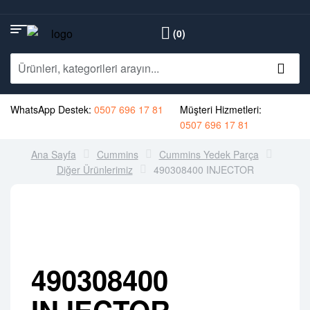
(0)
WhatsApp Destek:
0507 696 17 81
Müşteri Hizmetleri:
0507 696 17 81
Ana Sayfa
Cummins
Cummins Yedek Parça
Diğer Ürünlerimiz
490308400 INJECTOR
490308400
INJECTOR