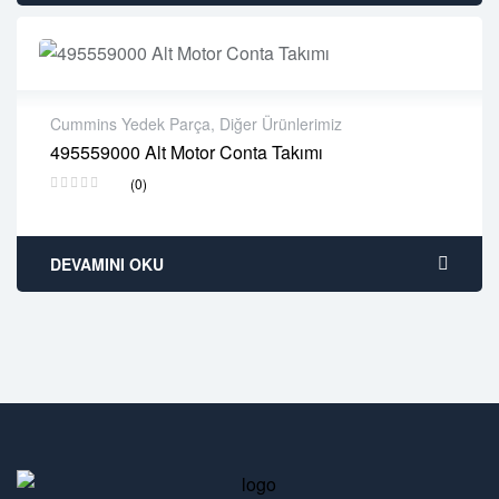
Cummins Yedek Parça
,
Diğer Ürünlerimiz
495559000 Alt Motor Conta Takımı
2 years warranty
(0)
Delivery time: 1-2 business days
Free 90 days return
DEVAMINI OKU