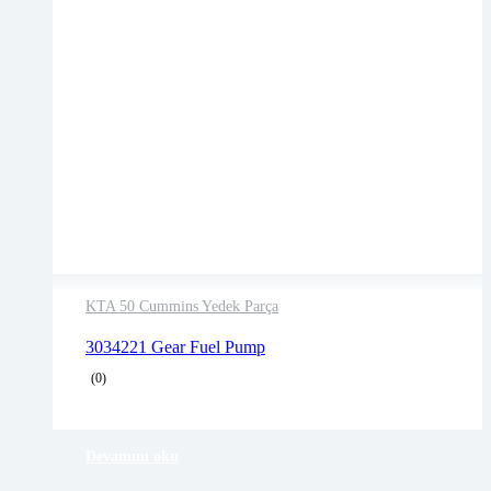
KTA 50 Cummins Yedek Parça
2 years warranty
3034221 Gear Fuel Pump
Delivery time: 1-2 business days
(0)
Free 90 days return
Devamını oku