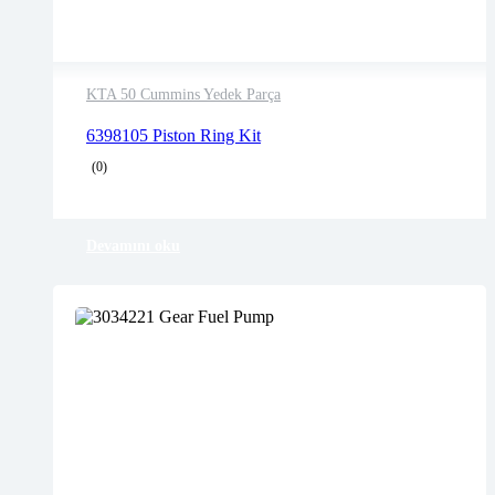
KTA 50 Cummins Yedek Parça
2 years warranty
6398105 Piston Ring Kit
Delivery time: 1-2 business days
(0)
Free 90 days return
Devamını oku