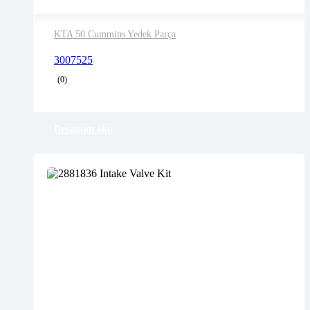
KTA 50 Cummins Yedek Parça
2 years warranty
3007525
Delivery time: 1-2 business days
(0)
Free 90 days return
Devamını oku