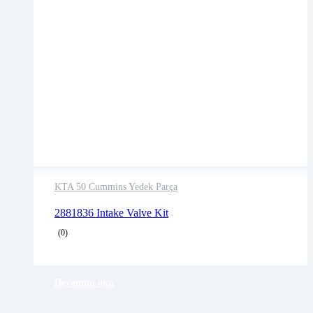
KTA 50 Cummins Yedek Parça
2 years warranty
2881836 Intake Valve Kit
Delivery time: 1-2 business days
(0)
Free 90 days return
Devamını oku