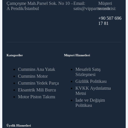
Çamçeşme Mah.Parsel Sok. No 10 –
Email:
Müşteri
A Pendik/İstanbul
satis@vippartss.com
temsilcisi:
+90 507 696
17 81
Kategoriler
Müşteri Hizmetleri
Cummins Ana Yatak
Mesafeli Satış
Sözleşmesi
Cummins Motor
Gizlilik Politikası
Cummins Yedek Parça
KVKK Aydınlatma
Eksantrik Mili Burcu
Metni
Motor Piston Takımı
İade ve Değişim
Politikası
Üyelik Hizmetleri