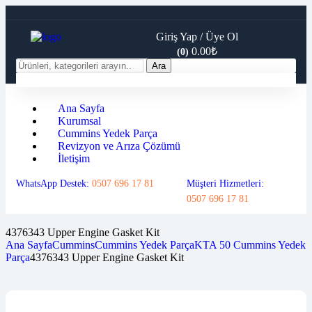
Giriş Yap / Üye Ol
0.00
₺
(0)
Ara
Ana Sayfa
Kurumsal
Cummins Yedek Parça
Revizyon ve Arıza Çözümü
İletişim
WhatsApp Destek:
0507 696 17 81
Müşteri Hizmetleri:
0507 696 17 81
4376343 Upper Engine Gasket Kit
Ana Sayfa
Cummins
Cummins Yedek Parça
KTA 50 Cummins Yedek
Parça
4376343 Upper Engine Gasket Kit