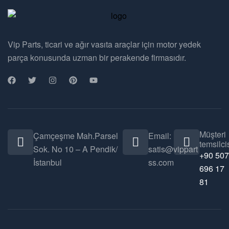
Vip Parts, ticari ve ağır vasıta araçlar için motor yedek
parça konusunda uzman bir perakende firmasıdır.
Müşteri
Çamçeşme Mah.Parsel
Email:
temsilcis
Sok. No 10 – A Pendik/
satis@vippart
+90 507
İstanbul
ss.com
696 17
81