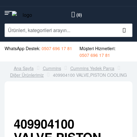
(0)
WhatsApp Destek:
0507 696 17 81
Müşteri Hizmetleri:
0507 696 17 81
Ana Sayfa
Cummins
Cummins Yedek Parça
Diğer Ürünlerimiz
409904100 VALVE,PISTON COOLING
409904100
VALVE,PISTON