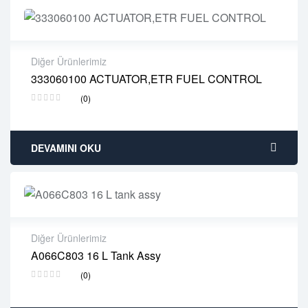
Diğer Ürünlerimiz
333060100 ACTUATOR,ETR FUEL CONTROL
2 years warranty
(0)
Delivery time: 1-2 business days
Free 90 days return
DEVAMINI OKU
Diğer Ürünlerimiz
A066C803 16 L Tank Assy
2 years warranty
(0)
Delivery time: 1-2 business days
Free 90 days return