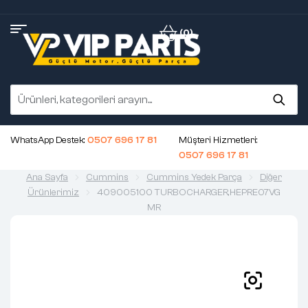
(0)
WhatsApp Destek:
0507 696 17 81
Müşteri Hizmetleri:
0507 696 17 81
Ana Sayfa
Cummins
Cummins Yedek Parça
Diğer
Ürünlerimiz
409005100 TURBOCHARGER,HEPRE07VG
MR