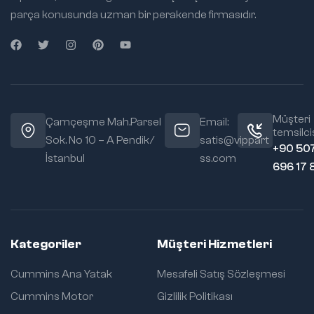
parça konusunda uzman bir perakende firmasıdır.
Müşteri
Çamçeşme Mah.Parsel
Email:
temsilcis
Sok. No 10 – A Pendik/
satis@vippart
+90 50
İstanbul
ss.com
696 17 
Kategoriler
Müşteri Hizmetleri
Cummins Ana Yatak
Mesafeli Satış Sözleşmesi
Cummins Motor
Gizlilik Politikası