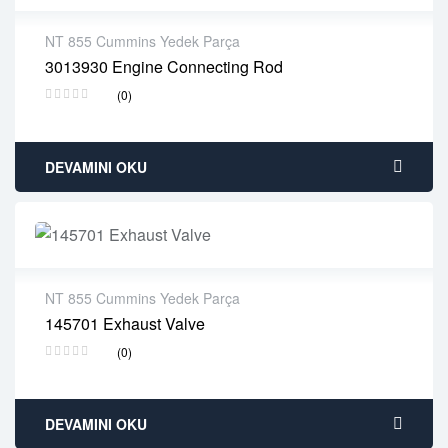
NT 855 Cummins Yedek Parça
3013930 Engine Connecting Rod
2 years warranty
(0)
Delivery time: 1-2 business days
Free 90 days return
DEVAMINI OKU
NT 855 Cummins Yedek Parça
145701 Exhaust Valve
2 years warranty
(0)
Delivery time: 1-2 business days
Free 90 days return
DEVAMINI OKU