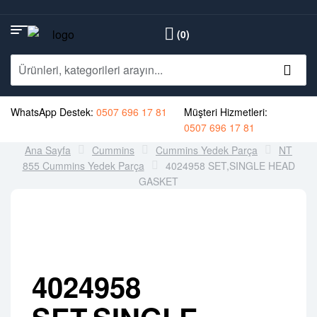
(0)
WhatsApp Destek:
0507 696 17 81
Müşteri Hizmetleri:
0507 696 17 81
Ana Sayfa
Cummins
Cummins Yedek Parça
NT
855 Cummins Yedek Parça
4024958 SET,SINGLE HEAD
GASKET
4024958