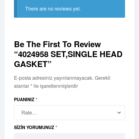
There are no reviews yet.
Be The First To Review
“4024958 SET,SINGLE HEAD
GASKET”
E-posta adresiniz yayınlanmayacak.
Gerekli
alanlar
*
ile işaretlenmişlerdir
PUANINIZ
*
SIZIN YORUMUNUZ
*