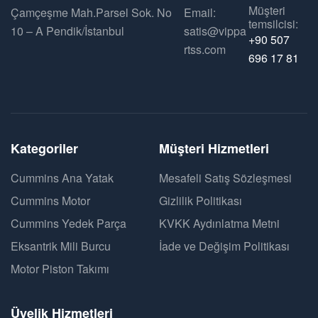
Müşteri
Çamçeşme Mah.Parsel Sok. No
Email:
temsilcisi:
10 – A Pendik/İstanbul
satis@vippa
+90 507
rtss.com
696 17 81
Kategoriler
Müşteri Hizmetleri
Cummins Ana Yatak
Mesafeli Satış Sözleşmesi
Cummins Motor
Gizlilik Politikası
Cummins Yedek Parça
KVKK Aydınlatma Metni
Eksantrik Mili Burcu
İade ve Değişim Politikası
Motor Piston Takımı
Üyelik Hizmetleri