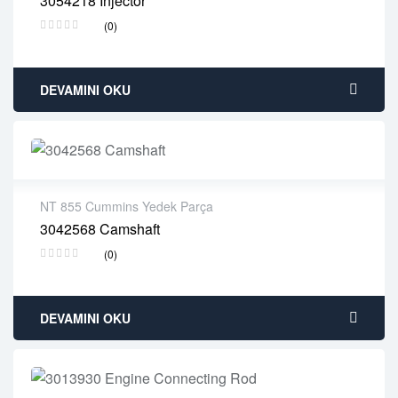
3054218 Injector
2 years warranty
(0)
Delivery time: 1-2 business days
Free 90 days return
DEVAMINI OKU
NT 855 Cummins Yedek Parça
3042568 Camshaft
2 years warranty
(0)
Delivery time: 1-2 business days
Free 90 days return
DEVAMINI OKU