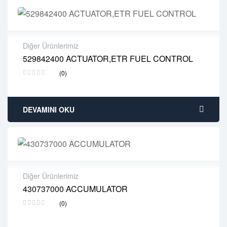
Diğer Ürünlerimiz
529842400 ACTUATOR,ETR FUEL CONTROL
2 years warranty
(0)
Delivery time: 1-2 business days
Free 90 days return
DEVAMINI OKU
Diğer Ürünlerimiz
430737000 ACCUMULATOR
2 years warranty
(0)
Delivery time: 1-2 business days
Free 90 days return