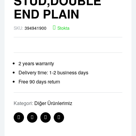
STUD,DOUBLE
END PLAIN
SKU:
394941900
Stokta
2 years warranty
Delivery time: 1-2 business days
Free 90 days return
Kategori:
Diğer Ürünlerimiz
Facebook
Twitter
Linkedin
Pinterest