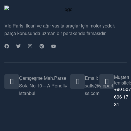
Vip Parts, ticari ve ağır vasıta araçlar için motor yedek
parça konusunda uzman bir perakende firmasıdır.
Müşteri
Çamçeşme Mah.Parsel
Email:
temsilcis
Sok. No 10 – A Pendik/
satis@vippart
+90 507
İstanbul
ss.com
696 17
81