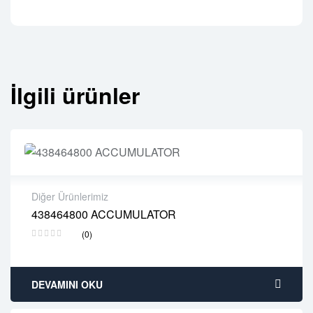
İlgili ürünler
Diğer Ürünlerimiz
438464800 ACCUMULATOR
2 years warranty
(0)
Delivery time: 1-2 business days
Free 90 days return
DEVAMINI OKU