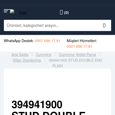
(0)
WhatsApp Destek:
0507 696 17 81
Müşteri Hizmetleri:
0507 696 17 81
Ana Sayfa
Cummins
Cummins Yedek Parça
Diğer Ürünlerimiz
394941900 STUD,DOUBLE END
PLAIN
394941900