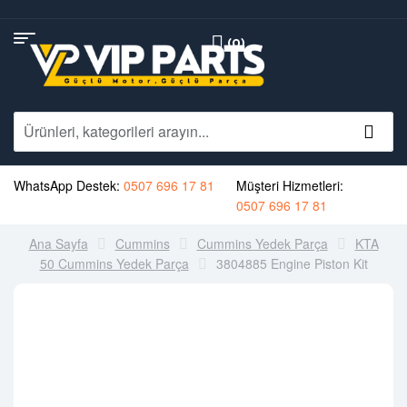
(0)
WhatsApp Destek:
0507 696 17 81
Müşteri Hizmetleri:
0507 696 17 81
Ana Sayfa
Cummins
Cummins Yedek Parça
KTA
50 Cummins Yedek Parça
3804885 Engine Piston Kit