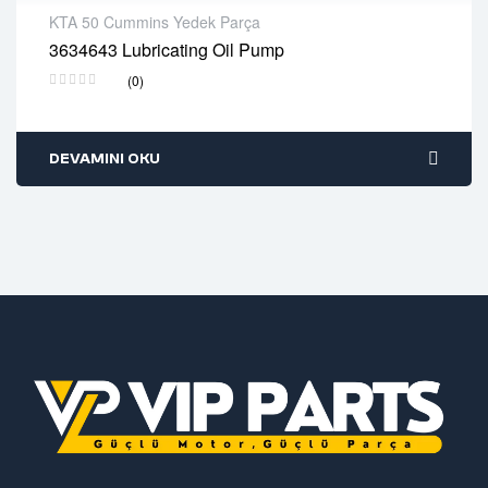
KTA 50 Cummins Yedek Parça
3634643 Lubricating Oil Pump
2 years warranty
(0)
Delivery time: 1-2 business days
Free 90 days return
DEVAMINI OKU