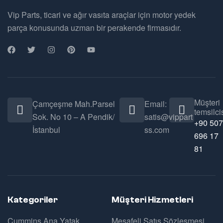
Vip Parts, ticari ve ağır vasıta araçlar için motor yedek
parça konusunda uzman bir perakende firmasıdır.
Müşteri
Çamçeşme Mah.Parsel
Email:
temsilcis
Sok. No 10 – A Pendik/
satis@vippart
+90 507
İstanbul
ss.com
696 17
81
Kategoriler
Müşteri Hizmetleri
Cummins Ana Yatak
Mesafeli Satış Sözleşmesi