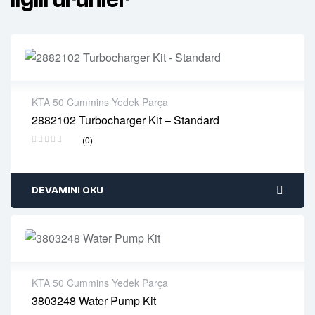
KTA 50 Cummins Yedek Parça
2882102 Turbocharger Kit – Standard
2 years warranty
(0)
Delivery time: 1-2 business days
Free 90 days return
DEVAMINI OKU
KTA 50 Cummins Yedek Parça
3803248 Water Pump Kit
2 years warranty