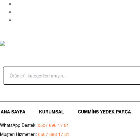
Çamçeşme Mah.Parsel Sok. No 10 – A Pendik/İstanbul
Sipariş Takip
İletişim
ÜRÜN KATEGORILERI
Search
for:
Giriş Yap / Üye Ol
(0)
ANA SAYFA
KURUMSAL
CUMMINS YEDEK PARÇA
WhatsApp Destek:
0507 696 17 81
Müşteri Hizmetleri:
0507 696 17 81