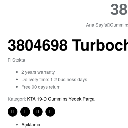
38
Ana Sayfa
Cummin
3804698 Turboc
Stokta
2 years warranty
Delivery time: 1-2 business days
Free 90 days return
Kategori:
KTA 19-D Cummins Yedek Parça
Share:
Facebook
Twitter
Linkedin
Pinterest
Açıklama