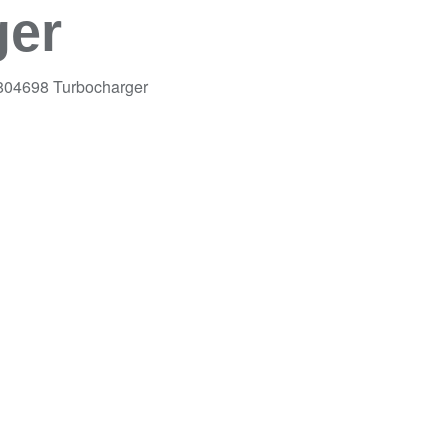
ger
804698 Turbocharger