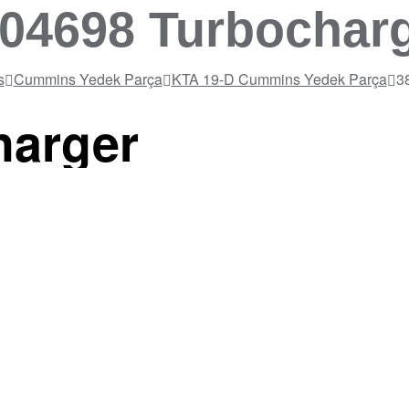
04698 Turbochar
s
Cummins Yedek Parça
KTA 19-D Cummins Yedek Parça
3
harger