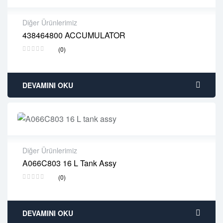
Diğer Ürünlerimiz
438464800 ACCUMULATOR
2 years warranty
(0)
Delivery time: 1-2 business days
Free 90 days return
DEVAMINI OKU
Diğer Ürünlerimiz
A066C803 16 L Tank Assy
2 years warranty
(0)
Delivery time: 1-2 business days
Free 90 days return
DEVAMINI OKU