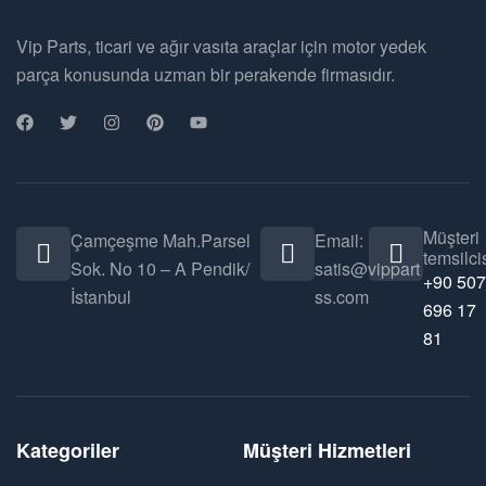
Vip Parts, ticari ve ağır vasıta araçlar için motor yedek
parça konusunda uzman bir perakende firmasıdır.
Müşteri
Çamçeşme Mah.Parsel
Email:
temsilcis
Sok. No 10 – A Pendik/
satis@vippart
+90 507
İstanbul
ss.com
696 17
81
Kategoriler
Müşteri Hizmetleri