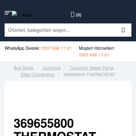
(0)
WhatsApp Destek:
0507 696 17 81
Müşteri Hizmetleri:
0507 696 17 81
Ana Sayfa
Cummins
Cummins Yedek Parça
Diğer Ürünlerimiz
369655800 THERMOSTAT
369655800
THERMOSTAT