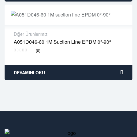
Diğer Ürünlerimiz
A051D046-60 1M Suction Line EPDM 0°-90°
2 years warranty
(0)
Delivery time: 1-2 business days
Free 90 days return
DEVAMINI OKU