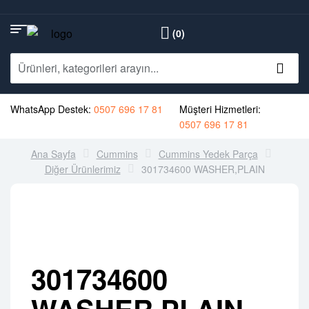
(0)
WhatsApp Destek:
0507 696 17 81
Müşteri Hizmetleri:
0507 696 17 81
Ana Sayfa
Cummins
Cummins Yedek Parça
Diğer Ürünlerimiz
301734600 WASHER,PLAIN
301734600
WASHER,PLAIN