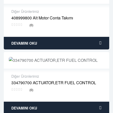
Diğer Ürünlerimiz
408999800 Alt Motor Conta Takımı
2 years warranty
(0)
Delivery time: 1-2 business days
Free 90 days return
DEVAMINI OKU
Diğer Ürünlerimiz
334790700 ACTUATOR,ETR FUEL CONTROL
2 years warranty
(0)
Delivery time: 1-2 business days
Free 90 days return
DEVAMINI OKU