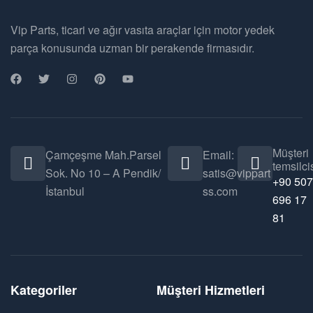
Vip Parts, ticari ve ağır vasıta araçlar için motor yedek
parça konusunda uzman bir perakende firmasıdır.
Müşteri
Çamçeşme Mah.Parsel
Email:
temsilcis
Sok. No 10 – A Pendik/
satis@vippart
+90 507
İstanbul
ss.com
696 17
81
Kategoriler
Müşteri Hizmetleri