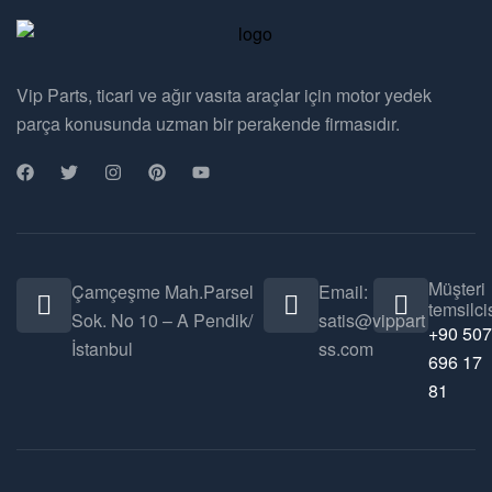
Vip Parts, ticari ve ağır vasıta araçlar için motor yedek
parça konusunda uzman bir perakende firmasıdır.
Müşteri
Çamçeşme Mah.Parsel
Email:
temsilcis
Sok. No 10 – A Pendik/
satis@vippart
+90 507
İstanbul
ss.com
696 17
81