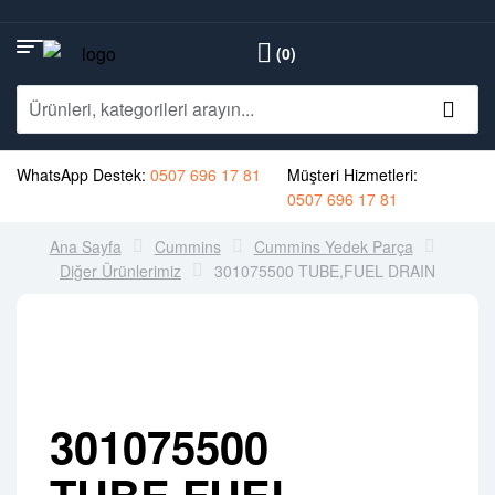
(0)
WhatsApp Destek:
0507 696 17 81
Müşteri Hizmetleri:
0507 696 17 81
Ana Sayfa
Cummins
Cummins Yedek Parça
Diğer Ürünlerimiz
301075500 TUBE,FUEL DRAIN
301075500
TUBE,FUEL