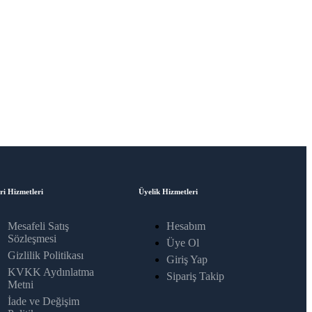
ri Hizmetleri
Üyelik Hizmetleri
Mesafeli Satış
Hesabım
Sözleşmesi
Üye Ol
Gizlilik Politikası
Giriş Yap
KVKK Aydınlatma
Sipariş Takip
Metni
İade ve Değişim