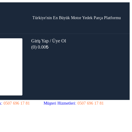
Türkiye'nin En Büyük Motor Yedek Parça Platformu
Giriş Yap / Üye Ol
(0)
0.00
₺
k:
0507 696 17 81
Müşteri Hizmetleri:
0507 696 17 81