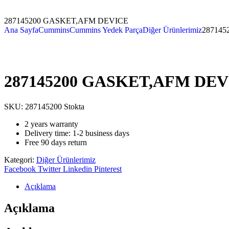
287145200 GASKET,AFM DEVICE
Ana Sayfa
Cummins
Cummins Yedek Parça
Diğer Ürünlerimiz
28714
287145200 GASKET,AFM DEV
SKU:
287145200
Stokta
2 years warranty
Delivery time: 1-2 business days
Free 90 days return
Kategori:
Diğer Ürünlerimiz
Facebook
Twitter
Linkedin
Pinterest
Açıklama
Açıklama