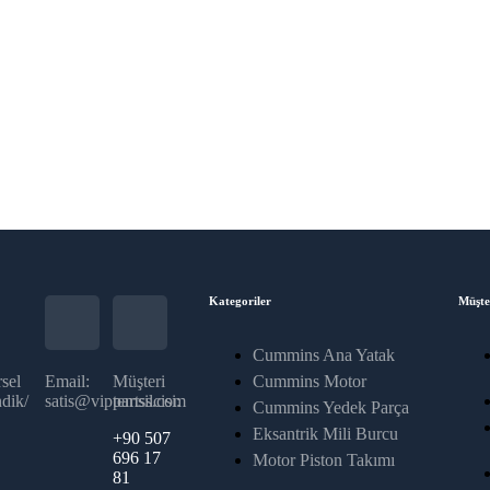
Kategoriler
Müşte
Cummins Ana Yatak
sel
Email:
Müşteri
Cummins Motor
dik/
satis@vippartss.com
temsilcisi:
Cummins Yedek Parça
Eksantrik Mili Burcu
+90 507
696 17
Motor Piston Takımı
81