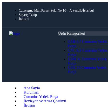
Çamçeşme Mah.Parsel Sok. No 10 – A Pendik/İstanbul
Sipariş Takip
İletişim
Ürün Kategorileri
QSB 6.7 Cummins Yedek
Parça
QSC 8.3 Cummins Yedek
Parça
QSM 11 Cummins Yedek
Parça
QSX 15 Cummins Yedek
Parça
Ana Sayfa
Kurumsal
Cummins Yedek Parça
Revizyon ve Arıza Çözümü
İletişim