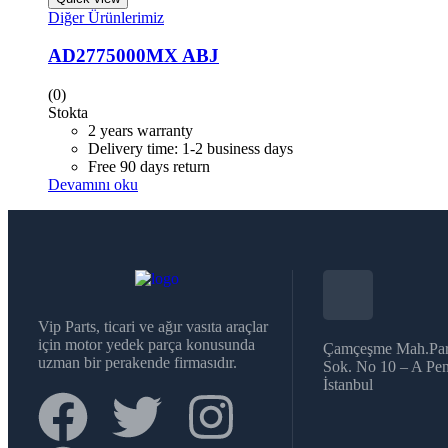
Diğer Ürünlerimiz
AD2775000MX ABJ
(0)
Stokta
2 years warranty
Delivery time: 1-2 business days
Free 90 days return
Devamını oku
Vip Parts, ticari ve ağır vasıta araçlar
için motor yedek parça konusunda
Çamçeşme Mah.Par
uzman bir perakende firmasıdır.
Sok. No 10 – A Pen
İstanbul