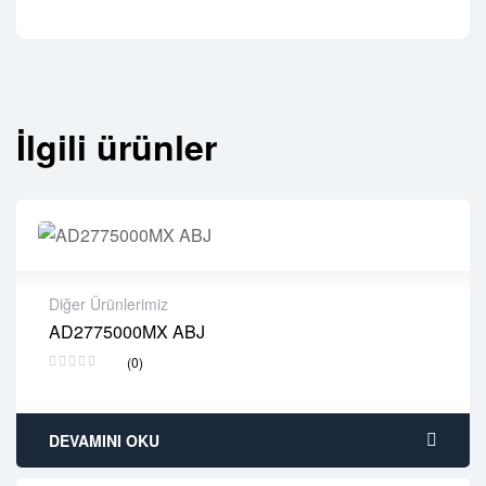
İlgili ürünler
Diğer Ürünlerimiz
AD2775000MX ABJ
2 years warranty
(0)
Delivery time: 1-2 business days
Free 90 days return
DEVAMINI OKU