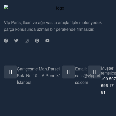
Vip Parts, ticari ve ağır vasıta araçlar için motor yedek
parça konusunda uzman bir perakende firmasıdır.
Müşteri
Çamçeşme Mah.Parsel
Email:
temsilcis
Sok. No 10 – A Pendik/
satis@vippart
+90 507
İstanbul
ss.com
696 17
81