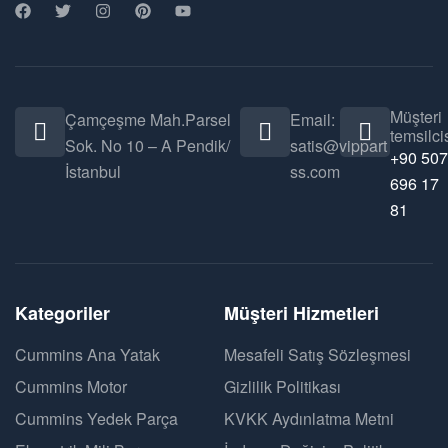
Müşteri
Çamçeşme Mah.Parsel
Email:
temsilcis
Sok. No 10 – A Pendik/
satis@vippart
+90 507
İstanbul
ss.com
696 17
81
Kategoriler
Müşteri Hizmetleri
Cummins Ana Yatak
Mesafeli Satış Sözleşmesi
Cummins Motor
Gizlilik Politikası
Cummins Yedek Parça
KVKK Aydınlatma Metni