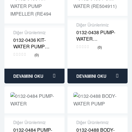
Diğer Ürünlerimiz
0132-0438 PUMP-
Diğer Ürünlerimiz
2 years warranty
WATER
0132-0436 KIT-
Delivery time: 1-2
2 years warranty
(RE504911)
WATER PUMP
business days
(0)
Delivery time: 1-2
IMPELLER (RE494
Free 90 days return
business days
(0)
Free 90 days return
DEVAMINI OKU
DEVAMINI OKU
Diğer Ürünlerimiz
Diğer Ürünlerimiz
0132-0484 PUMP-
0132-0488 BODY-