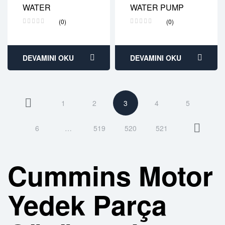
2 years warranty
2 years warranty
WATER
WATER PUMP
Delivery time: 1-2
Delivery time: 1-2
business days
business days
(0)
(0)
Free 90 days return
Free 90 days return
DEVAMINI OKU
DEVAMINI OKU
1
2
3
4
5
6
…
519
520
521
Cummins Motor
Yedek Parça