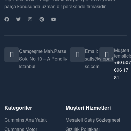
parça konusunda uzman bir perakende firmasıdır.
Müşteri
Çamçeşme Mah.Parsel
Email:
temsilcis
Sok. No 10 – A Pendik/
satis@vippart
+90 507
İstanbul
ss.com
696 17
81
Kategoriler
Müşteri Hizmetleri
Cummins Ana Yatak
Mesafeli Satış Sözleşmesi
Cummins Motor
Gizlilik Politikası