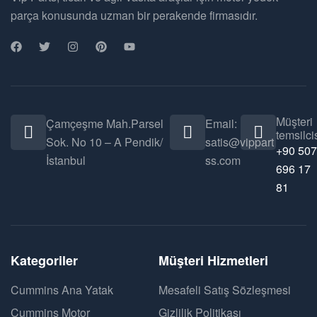
parça konusunda uzman bir perakende firmasıdır.
Müşteri
Çamçeşme Mah.Parsel
Email:
temsilcis
Sok. No 10 – A Pendik/
satis@vippart
+90 507
İstanbul
ss.com
696 17
81
Kategoriler
Müşteri Hizmetleri
Cummins Ana Yatak
Mesafeli Satış Sözleşmesi
Cummins Motor
Gizlilik Politikası