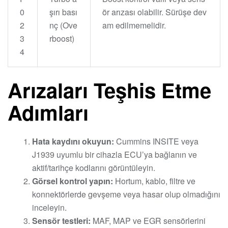
0
şırı bası
ör arızası olabilir. Sürüşe dev
2
nç (Ove
am edilmemelidir.
3
rboost)
4
Arızaları Teşhis Etme
Adımları
Hata kaydını okuyun:
Cummins INSITE veya
J1939 uyumlu bir cihazla ECU’ya bağlanın ve
aktif/tarihçe kodlarını görüntüleyin.
Görsel kontrol yapın:
Hortum, kablo, filtre ve
konnektörlerde gevşeme veya hasar olup olmadığını
inceleyin.
Sensör testleri:
MAF, MAP ve EGR sensörlerini