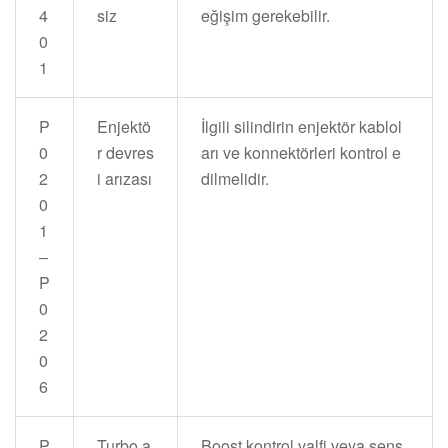
4
siz
eğişim gerekebilir.
0
1
P
Enjektö
İlgili silindirin enjektör kablol
0
r devres
arı ve konnektörleri kontrol e
2
i arızası
dilmelidir.
0
1
–
P
0
2
0
6
P
Turbo a
Boost kontrol valfi veya sens