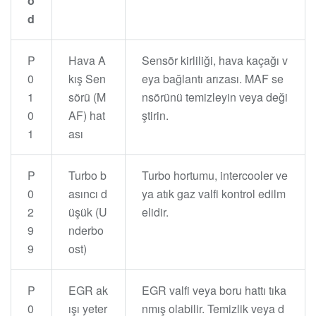
o
d
P
Hava A
Sensör kirliliği, hava kaçağı v
0
kış Sen
eya bağlantı arızası. MAF se
1
sörü (M
nsörünü temizleyin veya deği
0
AF) hat
ştirin.
1
ası
P
Turbo b
Turbo hortumu, intercooler ve
0
asıncı d
ya atık gaz valfi kontrol edilm
2
üşük (U
elidir.
9
nderbo
9
ost)
P
EGR ak
EGR valfi veya boru hattı tıka
0
ışı yeter
nmış olabilir. Temizlik veya d