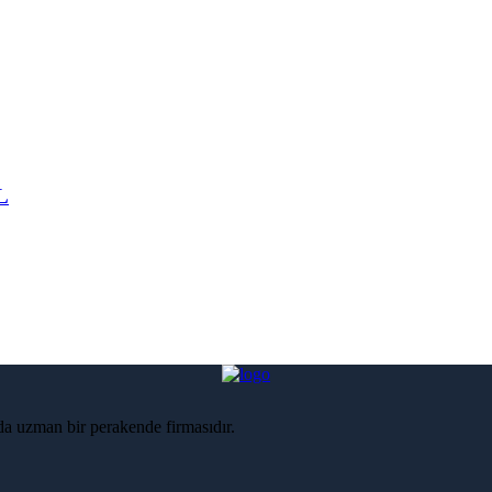
L
nda uzman bir perakende firmasıdır.