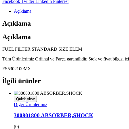
Share:
Facebook
Twitter
Linkedin
Pinterest
Açıklama
Açıklama
Açıklama
FUEL FILTER STANDARD SIZE ELEM
Tüm Ürünlerimiz Orijinal ve Parça garantilidir. Stok ve fiyat bilgisi i
FS5302100MX
İlgili ürünler
Quick view
Diğer Ürünlerimiz
300801800 ABSORBER,SHOCK
(0)