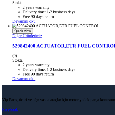
Stokta
2 years warranty
Delivery time: 1-2 business days
Free 90 days return
Devamını oku
Quick view
Diğer Ürünlerimiz
529842400 ACTUATOR,ETR FUEL CONTRO
(0)
Stokta
2 years warranty
Delivery time: 1-2 business days
Free 90 days return
Devamını oku
Vip Parts, ticari ve ağır vasıta araçlar için motor yedek parça konusu
Facebook