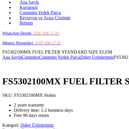
Ana Sayfa
Kurumsal
Cummins Yedek Parça
Revizyon ve Arıza Çözümü
İletişim
WhatsApp Destek:
0507 696 17 81
Müşteri Hizmetleri:
0507 696 17 81
FS5302100MX FUEL FILTER STANDARD SIZE ELEM
Ana Sayfa
Cummins
Cummins Yedek Parça
Diğer Ürünlerimiz
FS530
FS5302100MX FUEL FILTER
SKU:
FS5302100MX
Stokta
2 years warranty
Delivery time: 1-2 business days
Free 90 days return
Kategori:
Diğer Ürünlerimiz