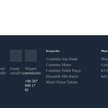
Kategoriler
Müşte
Cummins Ana Yatak
Mesa
Cummins Motor
Gizli
sel
Email:
Müşteri
Cummins Yedek Parça
KVK
dik/
satis@vippartss.com
temsilcisi:
Eksantrik Mili Burcu
İade
+90 507
Motor Piston Takımı
696 17
81