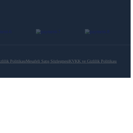
zlilik Politikası
Mesafeli Satış Sözleşmesi
KVKK ve Gizlilik Politikası