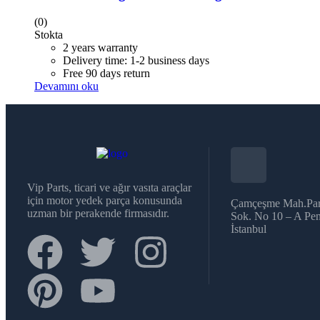
(0)
Stokta
2 years warranty
Delivery time: 1-2 business days
Free 90 days return
Devamını oku
Vip Parts, ticari ve ağır vasıta araçlar
için motor yedek parça konusunda
Çamçeşme Mah.Par
uzman bir perakende firmasıdır.
Sok. No 10 – A Pen
İstanbul