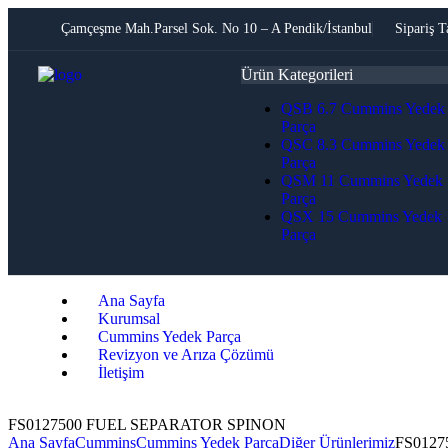
Çamçeşme Mah.Parsel Sok. No 10 – A Pendik/İstanbul
Sipariş T
Ürün Kategorileri
QSB 6.7 Cummins Yedek
Parça
QSC 8.3 Cummins Yedek
Parça
QSM 11 Cummins Yedek
Parça
QSX 15 Cummins Yedek
Parça
Ana Sayfa
Kurumsal
Cummins Yedek Parça
Revizyon ve Arıza Çözümü
İletişim
FS0127500 FUEL SEPARATOR SPINON
Ana Sayfa
Cummins
Cummins Yedek Parça
Diğer Ürünlerimiz
FS012