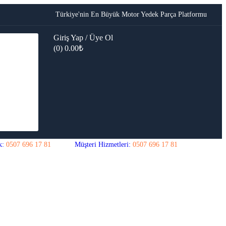
Türkiye'nin En Büyük Motor Yedek Parça Platformu
Giriş Yap / Üye Ol
(0)
0.00
₺
k:
0507 696 17 81
Müşteri Hizmetleri:
0507 696 17 81