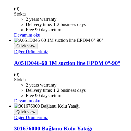
(0)
Stokta
2 years warranty
Delivery time: 1-2 business days
Free 90 days return
Devamını oku
Quick view
Diğer Ürünlerimiz
A051D046-60 1M suction line EPDM 0°-90°
(0)
Stokta
2 years warranty
Delivery time: 1-2 business days
Free 90 days return
Devamını oku
Quick view
Diğer Ürünlerimiz
301676000 Bağlantı Kolu Yatağı