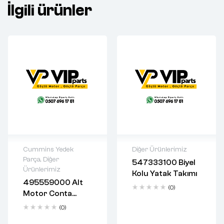
İlgili ürünler
Cummins Yedek
Diğer Ürünlerimiz
Parça
,
Diğer
547333100 Biyel
2 years warranty
2 years warranty
Ürünlerimiz
Kolu Yatak Takımı
Delivery time: 1-2
Delivery time: 1-2
495559000 Alt
business days
business days
(0)
Motor Conta
Free 90 days
Free 90 days
Takımı
return
return
(0)