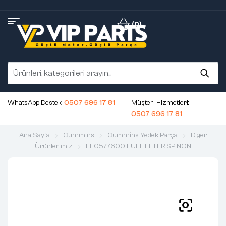
(0)
WhatsApp Destek:
0507 696 17 81
Müşteri Hizmetleri:
0507 696 17 81
Ana Sayfa
Cummins
Cummins Yedek Parça
Diğer
Ürünlerimiz
FF0577600 FUEL FILTER SPINON