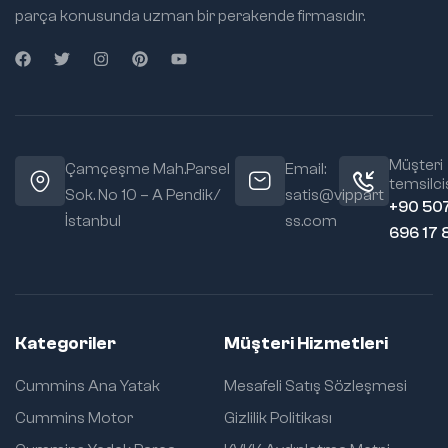
parça konusunda uzman bir perakende firmasıdır.
Müşteri
Çamçeşme Mah.Parsel
Email:
temsilcis
Sok. No 10 – A Pendik/
satis@vippart
+90 50
İstanbul
ss.com
696 17 
Kategoriler
Müşteri Hizmetleri
Cummins Ana Yatak
Mesafeli Satış Sözleşmesi
Cummins Motor
Gizlilik Politikası