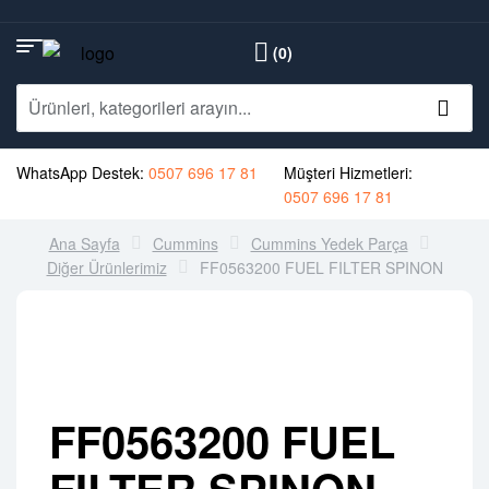
(0)
WhatsApp Destek:
0507 696 17 81
Müşteri Hizmetleri:
0507 696 17 81
Ana Sayfa
Cummins
Cummins Yedek Parça
Diğer Ürünlerimiz
FF0563200 FUEL FILTER SPINON
FF0563200 FUEL
FILTER SPINON