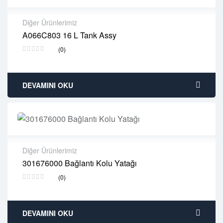
Diğer Ürünlerimiz
A066C803 16 L Tank Assy
2 years warranty
(0)
Delivery time: 1-2 business days
Free 90 days return
DEVAMINI OKU
Diğer Ürünlerimiz
301676000 Bağlantı Kolu Yatağı
2 years warranty
(0)
Delivery time: 1-2 business days
Free 90 days return
DEVAMINI OKU