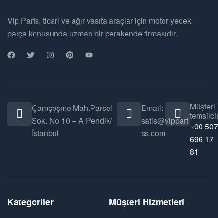
Vip Parts, ticari ve ağır vasıta araçlar için motor yedek
parça konusunda uzman bir perakende firmasıdır.
Müşteri
Çamçeşme Mah.Parsel
Email:
temsilcis
Sok. No 10 – A Pendik/
satis@vippart
+90 507
İstanbul
ss.com
696 17
81
Kategoriler
Müşteri Hizmetleri