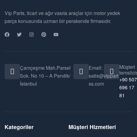
Vip Parts, ticari ve ağır vasıta araçlar için motor yedek
parça konusunda uzman bir perakende firmasıdır.
Müşteri
Çamçeşme Mah.Parsel
Email:
temsilcis
Sok. No 10 – A Pendik/
satis@vippart
+90 507
İstanbul
ss.com
696 17
81
Kategoriler
Müşteri Hizmetleri