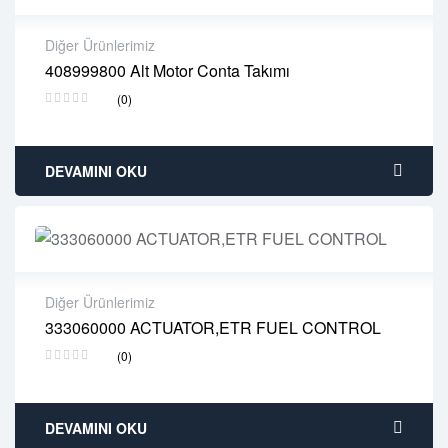
Diğer Ürünlerimiz
408999800 Alt Motor Conta Takımı
2 years warranty
(0)
Delivery time: 1-2 business days
Free 90 days return
DEVAMINI OKU
Diğer Ürünlerimiz
333060000 ACTUATOR,ETR FUEL CONTROL
2 years warranty
(0)
Delivery time: 1-2 business days
Free 90 days return
DEVAMINI OKU