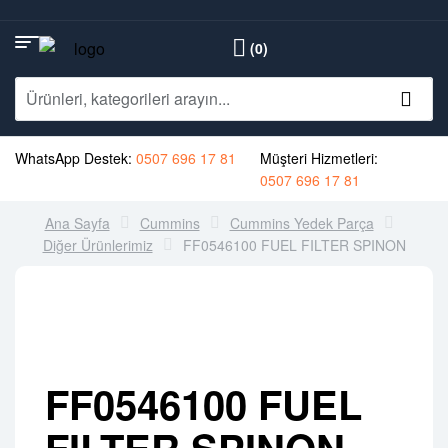
(0)
WhatsApp Destek:
0507 696 17 81
Müşteri Hizmetleri:
0507 696 17 81
Ana Sayfa
Cummins
Cummins Yedek Parça
Diğer Ürünlerimiz
FF0546100 FUEL FILTER SPINON
FF0546100 FUEL
FILTER SPINON