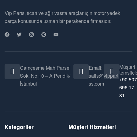
Vip Parts, ticari ve ağır vasıta araçlar için motor yedek
parça konusunda uzman bir perakende firmasıdır.
Müşteri
Çamçeşme Mah.Parsel
Email:
temsilcis
Sok. No 10 – A Pendik/
satis@vippart
+90 507
İstanbul
ss.com
696 17
81
Kategoriler
Müşteri Hizmetleri