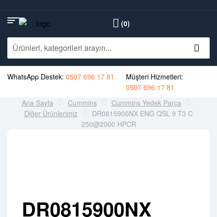
(0)
WhatsApp Destek:
0507 696 17 81
Müşteri Hizmetleri:
0507 696 17 81
Ana Sayfa
Cummins
Cummins Yedek Parça
Diğer Ürünlerimiz
DR0815900NX ENG QSL 9 T3 C
250@2000 HPCR
DR0815900NX