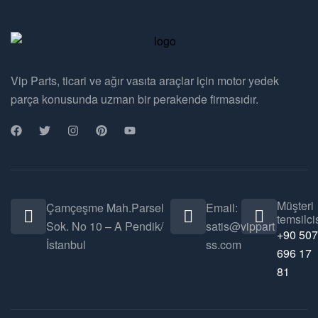
Vip Parts, ticari ve ağır vasıta araçlar için motor yedek
parça konusunda uzman bir perakende firmasıdır.
Müşteri
Çamçeşme Mah.Parsel
Email:
temsilcis
Sok. No 10 – A Pendik/
satis@vippart
+90 507
İstanbul
ss.com
696 17
81