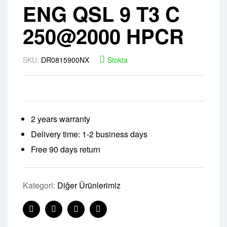
ENG QSL 9 T3 C
250@2000 HPCR
SKU:
DR0815900NX
Stokta
2 years warranty
Delivery time: 1-2 business days
Free 90 days return
Kategori:
Diğer Ürünlerimiz
Facebook
Twitter
Linkedin
Pinterest