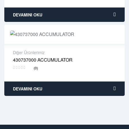
Free 90 days return
DEVAMINI OKU
Diğer Ürünlerimiz
430737000 ACCUMULATOR
2 years warranty
(0)
Delivery time: 1-2 business days
Free 90 days return
DEVAMINI OKU