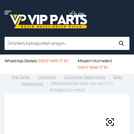
(0)
WhatsApp Destek:
0507 696 17 81
Müşteri Hizmetleri:
0507 696 17 81
Ana Sayfa
Cummins
Cummins Yedek Parça
Diğer
Ürünlerimiz
DR0812600NX ENG QSL 8.9 T3 C
305@2000 HPCR