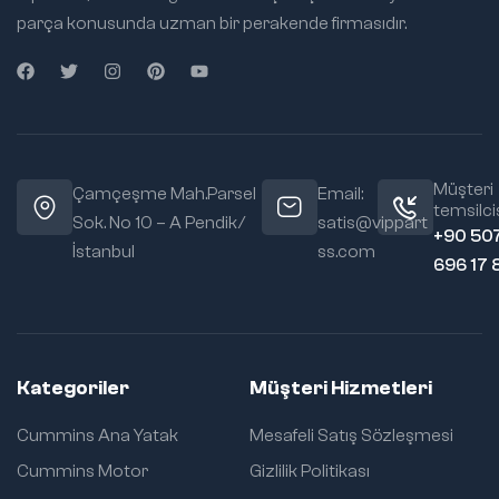
parça konusunda uzman bir perakende firmasıdır.
Müşteri
Çamçeşme Mah.Parsel
Email:
temsilcis
Sok. No 10 – A Pendik/
satis@vippart
+90 50
İstanbul
ss.com
696 17 
Kategoriler
Müşteri Hizmetleri
Cummins Ana Yatak
Mesafeli Satış Sözleşmesi
Cummins Motor
Gizlilik Politikası