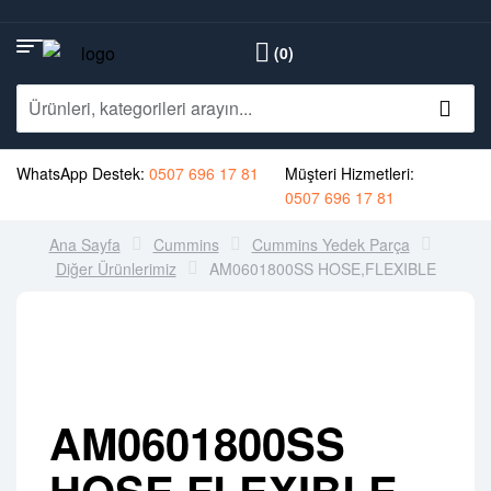
(0)
WhatsApp Destek:
0507 696 17 81
Müşteri Hizmetleri:
0507 696 17 81
Ana Sayfa
Cummins
Cummins Yedek Parça
Diğer Ürünlerimiz
AM0601800SS HOSE,FLEXIBLE
AM0601800SS
HOSE,FLEXIBLE