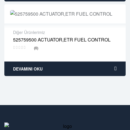
Diğer Ürünlerimiz
525759500 ACTUATOR,ETR FUEL CONTROL
2 years warranty
(0)
Delivery time: 1-2 business days
Free 90 days return
DEVAMINI OKU