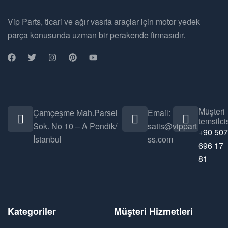
Vip Parts, ticari ve ağır vasıta araçlar için motor yedek
parça konusunda uzman bir perakende firmasıdır.
Müşteri
Çamçeşme Mah.Parsel
Email:
temsilcis
Sok. No 10 – A Pendik/
satis@vippart
+90 507
İstanbul
ss.com
696 17
81
Kategoriler
Müşteri Hizmetleri