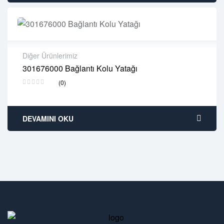
Diğer Ürünlerimiz
301676000 Bağlantı Kolu Yatağı
2 years warranty
(0)
Delivery time: 1-2 business days
Free 90 days return
DEVAMINI OKU