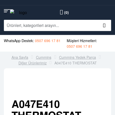
(0)
WhatsApp Destek:
0507 696 17 81
Müşteri Hizmetleri:
0507 696 17 81
Ana Sayfa
Cummins
Cummins Yedek Parça
Diğer Ürünlerimiz
A047E410 THERMOSTAT
A047E410
THERMOSTAT