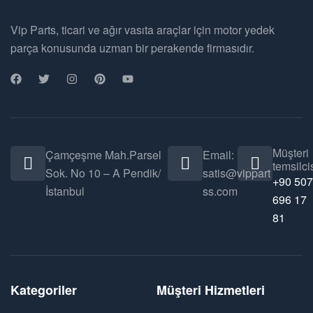
Vip Parts, ticari ve ağır vasıta araçlar için motor yedek
parça konusunda uzman bir perakende firmasıdır.
Müşteri
Çamçeşme Mah.Parsel
Email:
temsilcis
Sok. No 10 – A Pendik/
satis@vippart
+90 507
İstanbul
ss.com
696 17
81
Kategoriler
Müşteri Hizmetleri