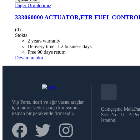
Diğer Ürünlerimiz
333060000 ACTUATOR,ETR FUEL CONTRO
(0)
Stokta
2 years warranty
Delivery time: 1-2 business days
Free 90 days return
Devamını oku
Vip Parts, ticari ve ağır vasıta araçlar
için motor yedek parça konusunda
Çamçeşme Mah.Par
uzman bir perakende firmasıdır.
Sok. No 10 – A Pen
İstanbul