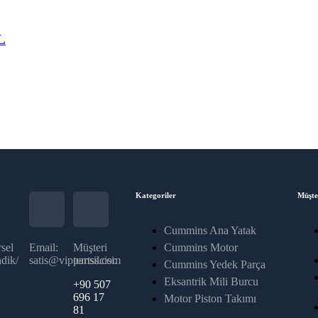
L
Kategoriler
Müşte
Cummins Ana Yatak
sel
Email:
Müşteri
Cummins Motor
dik/
satis@vippartss.com
temsilcisi:
Cummins Yedek Parça
Eksantrik Mili Burcu
+90 507
696 17
Motor Piston Takımı
81