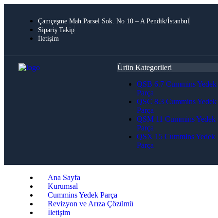
Çamçeşme Mah.Parsel Sok. No 10 – A Pendik/İstanbul
Sipariş Takip
İletişim
Ürün Kategorileri
QSB 6.7 Cummins Yedek
Parça
QSC 8.3 Cummins Yedek
Parça
QSM 11 Cummins Yedek
Parça
QSX 15 Cummins Yedek
Parça
Ana Sayfa
Kurumsal
Cummins Yedek Parça
Revizyon ve Arıza Çözümü
İletişim