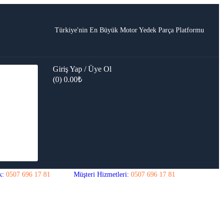
Türkiye'nin En Büyük Motor Yedek Parça Platformu
Giriş Yap / Üye Ol
(0)
0.00
₺
k:
0507 696 17 81
Müşteri Hizmetleri:
0507 696 17 81