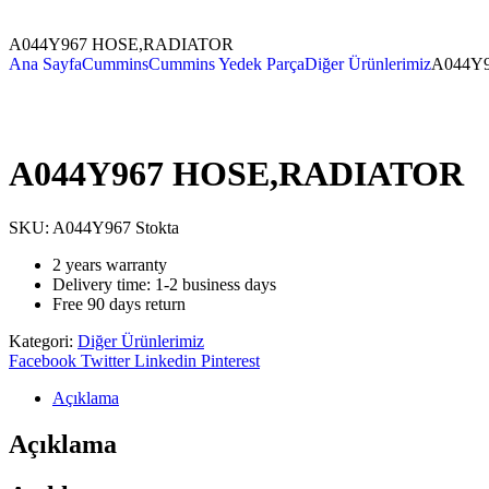
A044Y967 HOSE,RADIATOR
Ana Sayfa
Cummins
Cummins Yedek Parça
Diğer Ürünlerimiz
A044Y
A044Y967 HOSE,RADIATOR
SKU:
A044Y967
Stokta
2 years warranty
Delivery time: 1-2 business days
Free 90 days return
Kategori:
Diğer Ürünlerimiz
Facebook
Twitter
Linkedin
Pinterest
Açıklama
Açıklama