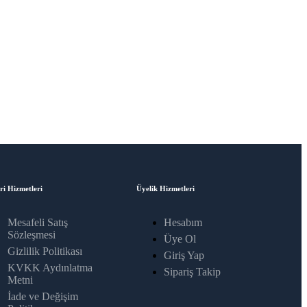
ri Hizmetleri
Üyelik Hizmetleri
Mesafeli Satış
Hesabım
Sözleşmesi
Üye Ol
Gizlilik Politikası
Giriş Yap
KVKK Aydınlatma
Sipariş Takip
Metni
İade ve Değişim