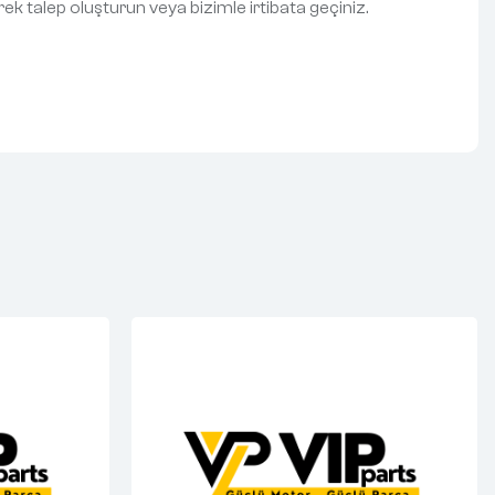
rek talep oluşturun veya bizimle irtibata geçiniz.