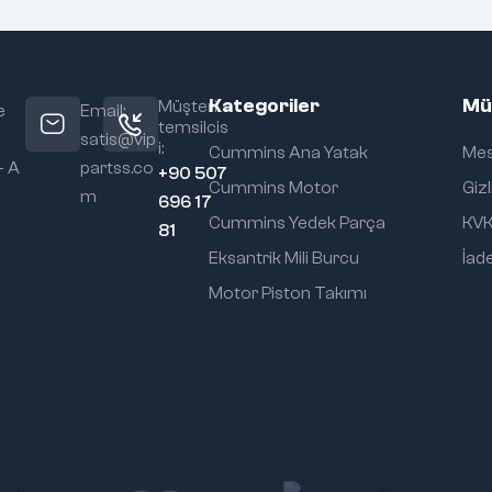
Kategoriler
Mü
Müşteri
e
Email:
temsilcis
satis@vip
i:
Cummins Ana Yatak
Mes
– A
partss.co
+90 507
Cummins Motor
Gizl
m
696 17
Cummins Yedek Parça
KVK
81
Eksantrik Mili Burcu
İade
Motor Piston Takımı