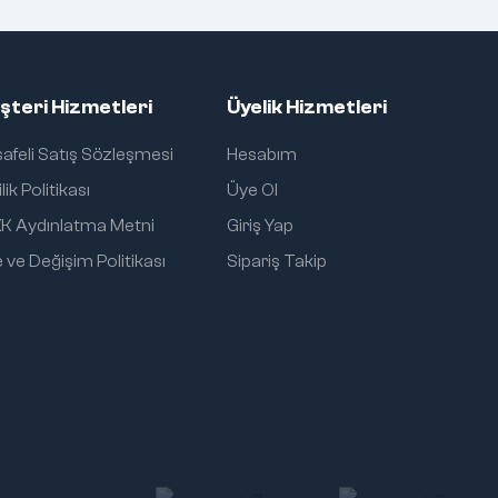
şteri Hizmetleri
Üyelik Hizmetleri
afeli Satış Sözleşmesi
Hesabım
ilik Politikası
Üye Ol
K Aydınlatma Metni
Giriş Yap
 ve Değişim Politikası
Sipariş Takip