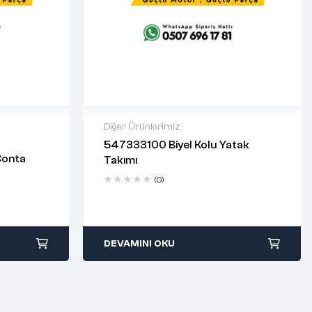
Diğer Ürünlerimiz
547333100 Biyel Kolu Yatak
2 years warranty
Conta
Takımı
days
Delivery time: 1-2 business days
Free 90 days return
(0)
DEVAMINI OKU