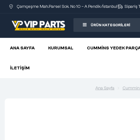
Çamçeşme Mah.Parsel Sok. No 10 – A Pendik/İstanbul
Sipariş 
ÜRÜN KATEGORILERI
ANA SAYFA
KURUMSAL
CUMMINS YEDEK PARÇ
İLETIŞIM
Ana Sayfa
Cummin