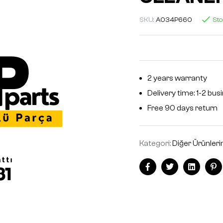
SKU:
A034P660
Sto
2 years warranty
Delivery time: 1-2 bu
Free 90 days return
Kategori:
Diğer Ürünler
Facebook
Twitter
Linkedin
Pi