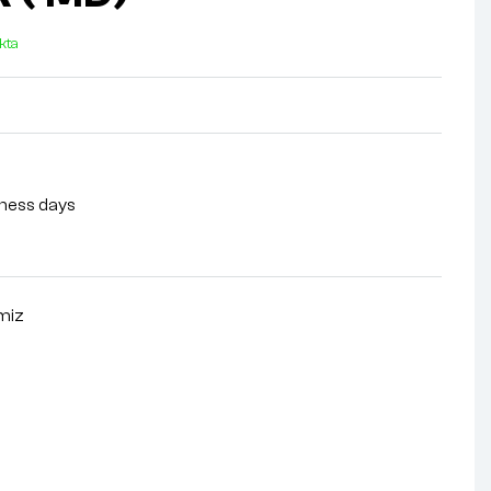
kta
siness days
imiz
nterest