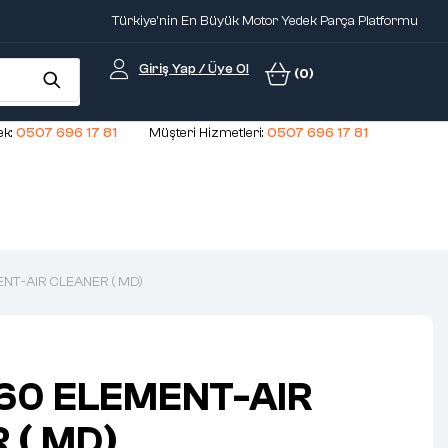
Türkiye'nin En Büyük Motor Yedek Parça Platformu
Giriş Yap / Üye Ol
(0)
k:
0507 696 17 81
Müşteri Hizmetleri:
0507 696 17 81
T-AIR CLEANER ( MD)
60 ELEMENT-AIR
 ( MD)