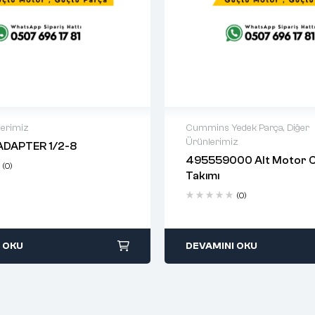
lerimiz
Cummins Yedek Parça
,
Diğer
Ürünlerimiz
ADAPTER 1/2-8
warranty
2 years warranty
495559000 Alt Motor 
(0)
 time: 1-2 business days
Delivery time: 1-2 business 
Takımı
days return
Free 90 days return
(0)
 OKU
DEVAMINI OKU