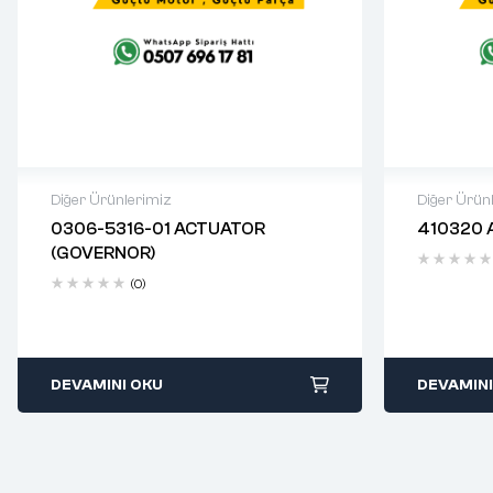
Diğer Ürünlerimiz
Diğer Ürün
0306-5316-01 ACTUATOR
410320 
2 years warranty
2 years 
(GOVERNOR)
Delivery time: 1-2 business days
Delivery
Free 90 days return
Free 90 
(0)
DEVAMINI OKU
DEVAMINI