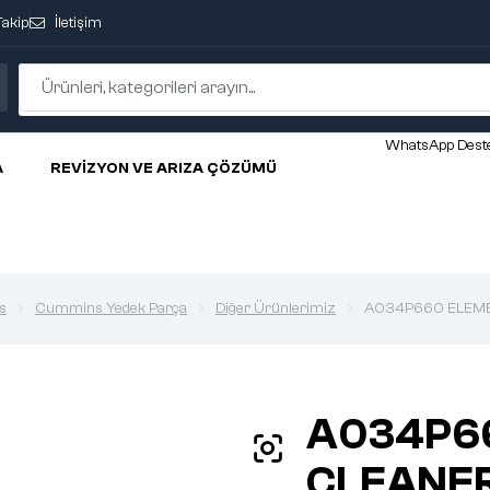
Takip
İletişim
WhatsApp Deste
A
REVIZYON VE ARIZA ÇÖZÜMÜ
s
Cummins Yedek Parça
Diğer Ürünlerimiz
A034P660 ELEMEN
A034P6
CLEANER