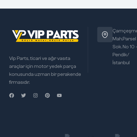
Çamçeşm
Mah.Parsel
Sok. No 10 
Pendik/
Vip Parts, ticari ve ağır vasıta
İstanbul
araçlar için motor yedek parça
konusunda uzman bir perakende
firmasıdır.