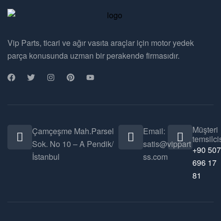
Vip Parts, ticari ve ağır vasıta araçlar için motor yedek
parça konusunda uzman bir perakende firmasıdır.
Müşteri
Çamçeşme Mah.Parsel
Email:
temsilcis
Sok. No 10 – A Pendik/
satis@vippart
+90 507
İstanbul
ss.com
696 17
81