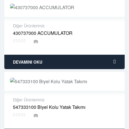
Diğer Ürünlerimiz
430737000 ACCUMULATOR
2 years warranty
(0)
Delivery time: 1-2 business days
Free 90 days return
DEVAMINI OKU
Diğer Ürünlerimiz
547333100 Biyel Kolu Yatak Takımı
2 years warranty
(0)
Delivery time: 1-2 business days
Free 90 days return