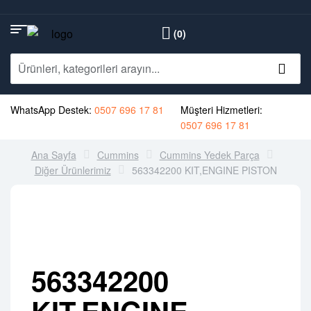
(0)
WhatsApp Destek:
0507 696 17 81
Müşteri Hizmetleri:
0507 696 17 81
Ana Sayfa
Cummins
Cummins Yedek Parça
Diğer Ürünlerimiz
563342200 KIT,ENGINE PISTON
563342200
KIT,ENGINE