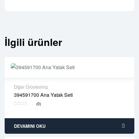
İlgili ürünler
Diğer Ürünlerimiz
394591700 Ana Yatak Seti
2 years warranty
(0)
Delivery time: 1-2 business days
Free 90 days return
DEVAMINI OKU