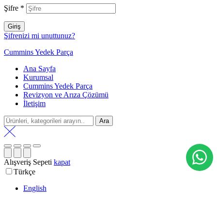
Şifre
*
Giriş
Şifrenizi mi unuttunuz?
Cummins Yedek Parça
Ana Sayfa
Kurumsal
Cummins Yedek Parça
Revizyon ve Arıza Çözümü
İletişim
Search
Ara
for:
Alışveriş Sepeti
kapat
Türkçe
English