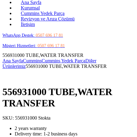
Ana Sayfa
Kurumsal
Cummins Yedek Parça
Revizyon ve Arıza Çözümü
İletişim
WhatsApp Destek:
0507 696 17 81
Müşteri Hizmetleri:
0507 696 17 81
556931000 TUBE,WATER TRANSFER
Ana Sayfa
Cummins
Cummins Yedek Parça
Diğer
Ürünlerimiz
556931000 TUBE,WATER TRANSFER
556931000 TUBE,WATER
TRANSFER
SKU:
556931000
Stokta
2 years warranty
Delivery time: 1-2 business days