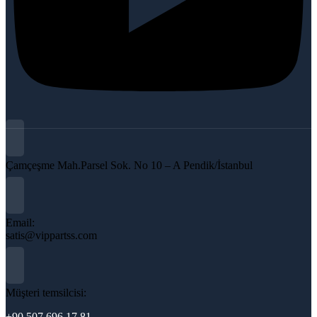
Çamçeşme Mah.Parsel Sok. No 10 – A Pendik/İstanbul
Email:
satis@vippartss.com
Müşteri temsilcisi:
+90 507 696 17 81