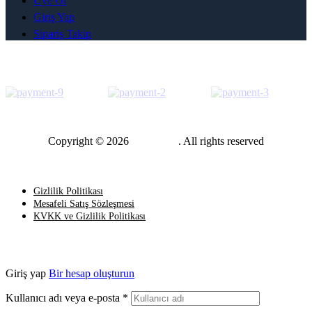
Üye Ol
Giriş Yap
Sipariş Takip
Copyright © 2026
Vİp Parts
. All rights reserved
En Üste Git
Gizlilik Politikası
Mesafeli Satış Sözleşmesi
KVKK ve Gizlilik Politikası
Giriş yap
Bir hesap oluşturun
Kullanıcı adı veya e-posta
*