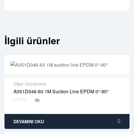
İlgili ürünler
Diğer Ürünlerimiz
A051D046-60 1M Suction Line EPDM 0°-90°
2 years warranty
(0)
Delivery time: 1-2 business days
Free 90 days return
DEVAMINI OKU