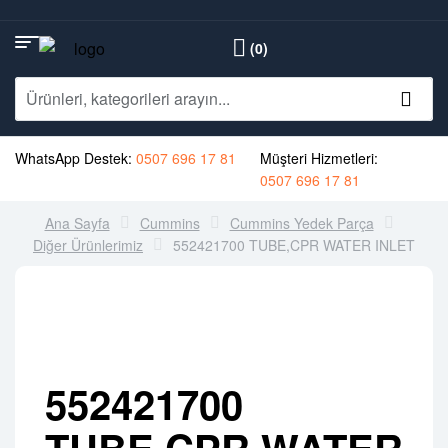
(0)
WhatsApp Destek:
0507 696 17 81
Müşteri Hizmetleri:
0507 696 17 81
Ana Sayfa
Cummins
Cummins Yedek Parça
Diğer Ürünlerimiz
552421700 TUBE,CPR WATER INLET
552421700
TUBE,CPR WATER