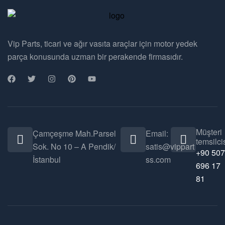
Vip Parts, ticari ve ağır vasıta araçlar için motor yedek
parça konusunda uzman bir perakende firmasıdır.
Müşteri
Çamçeşme Mah.Parsel
Email:
temsilcis
Sok. No 10 – A Pendik/
satis@vippart
+90 507
İstanbul
ss.com
696 17
81