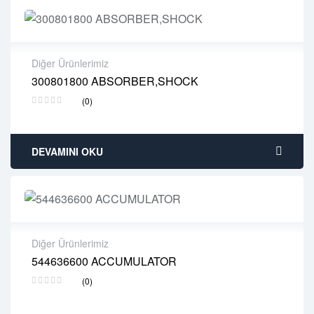
Diğer Ürünlerimiz
300801800 ABSORBER,SHOCK
2 years warranty
(0)
Delivery time: 1-2 business days
Free 90 days return
DEVAMINI OKU
Diğer Ürünlerimiz
544636600 ACCUMULATOR
2 years warranty
(0)
Delivery time: 1-2 business days
Free 90 days return