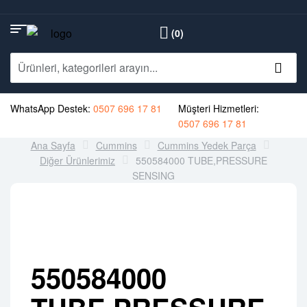
(0)
WhatsApp Destek:
0507 696 17 81
Müşteri Hizmetleri:
0507 696 17 81
Ana Sayfa
Cummins
Cummins Yedek Parça
Diğer Ürünlerimiz
550584000 TUBE,PRESSURE
SENSING
550584000