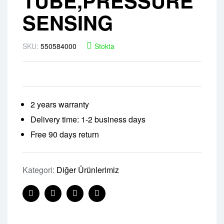
TUBE,PRESSURE
SENSING
SKU:
550584000
Stokta
2 years warranty
Delivery time: 1-2 business days
Free 90 days return
Kategori:
Diğer Ürünlerimiz
Facebook
Twitter
Linkedin
Pinterest