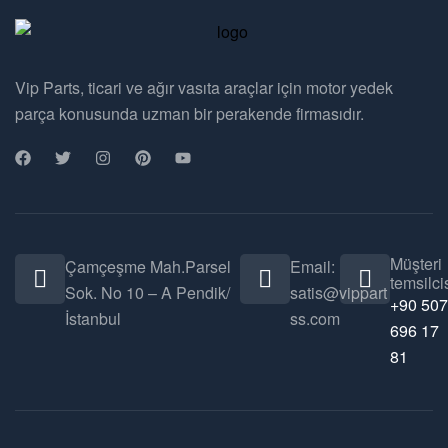
Vip Parts, ticari ve ağır vasıta araçlar için motor yedek
parça konusunda uzman bir perakende firmasıdır.
Müşteri
Çamçeşme Mah.Parsel
Email:
temsilcis
Sok. No 10 – A Pendik/
satis@vippart
+90 507
İstanbul
ss.com
696 17
81