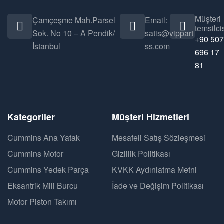
Müşteri
Çamçeşme Mah.Parsel
Email:
temsilcis
Sok. No 10 – A Pendik/
satis@vippart
+90 507
İstanbul
ss.com
696 17
81
Kategoriler
Müşteri Hizmetleri
Cummins Ana Yatak
Mesafeli Satış Sözleşmesi
Cummins Motor
Gizlilik Politikası
Cummins Yedek Parça
KVKK Aydınlatma Metni
Eksantrik Mili Burcu
İade ve Değişim Politikası
Motor Piston Takımı