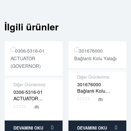
İlgili ürünler
Diğer Ürünlerimiz
301676000
Diğer Ürünlerimiz
2 years warranty
Bağlantı Kolu
0306-5316-01
Delivery time: 1-2
2 years warranty
Yatağı
ACTUATOR
business days
(0)
Delivery time: 1-2
(GOVERNOR)
Free 90 days
business days
(0)
return
Free 90 days
return
DEVAMINI OKU
DEVAMINI OKU