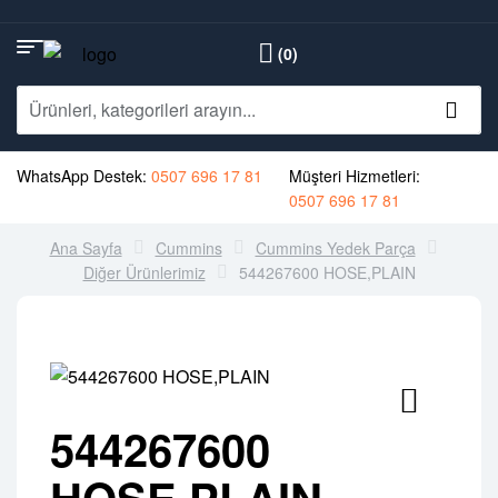
(0)
WhatsApp Destek:
0507 696 17 81
Müşteri Hizmetleri:
0507 696 17 81
Ana Sayfa
Cummins
Cummins Yedek Parça
Diğer Ürünlerimiz
544267600 HOSE,PLAIN
544267600
HOSE,PLAIN