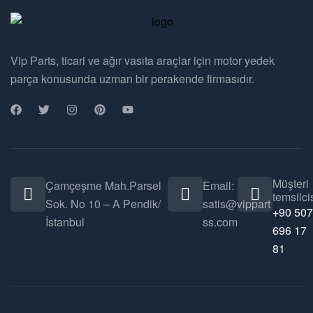
Vip Parts, ticari ve ağır vasıta araçlar için motor yedek
parça konusunda uzman bir perakende firmasıdır.
Müşteri
Çamçeşme Mah.Parsel
Email:
temsilcis
Sok. No 10 – A Pendik/
satis@vippart
+90 507
İstanbul
ss.com
696 17
81