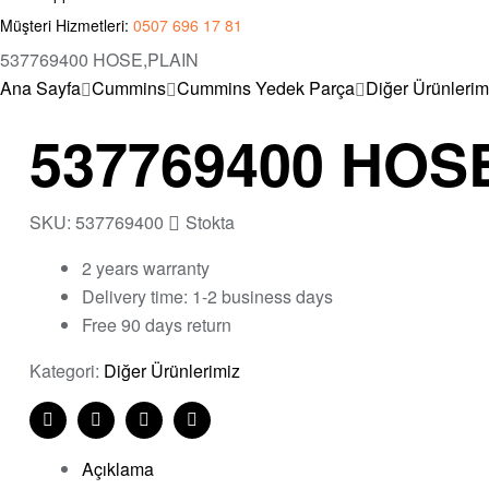
Müşteri Hizmetleri:
0507 696 17 81
537769400 HOSE,PLAIN
Ana Sayfa
Cummins
Cummins Yedek Parça
Diğer Ürünlerim
537769400 HOS
SKU:
537769400
Stokta
2 years warranty
Delivery time: 1-2 business days
Free 90 days return
Kategori:
Diğer Ürünlerimiz
Share:
Facebook
Twitter
Linkedin
Pinterest
Açıklama