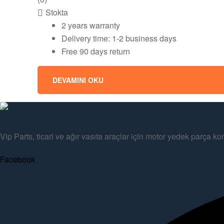
Stokta
2 years warranty
Delivery time: 1-2 business days
Free 90 days return
DEVAMINI OKU
Vip Parts, ticari ve ağır vasıta araçlar için motor yedek parça 
Facebook