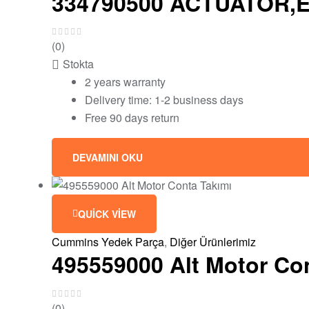
334790500 ACTUATOR,
(0)
Stokta
2 years warranty
Delivery time: 1-2 business days
Free 90 days return
DEVAMINI OKU
QUICK VIEW
Cummins Yedek Parça
,
Diğer Ürünlerimiz
495559000 Alt Motor Co
(0)