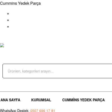
Cummins Yedek Parça
Çamçeşme Mah.Parsel Sok. No 10 – A Pendik/İstanbul
Sipariş Takip
İletişim
ÜRÜN KATEGORILERI
Search
for:
Giriş Yap / Üye Ol
(0)
ANA SAYFA
KURUMSAL
CUMMINS YEDEK PARÇA
WhatsApp Destek:
0507 696 17 81