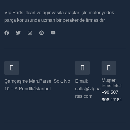
Vip Parts, ticari ve ağır vasıta araçlar için motor yedek
parça konusunda uzman bir perakende firmasıdır.
Müşteri
Çamçeşme Mah.Parsel Sok. No
Email:
temsilcisi:
10 – A Pendik/İstanbul
satis@vippa
+90 507
rtss.com
696 17 81