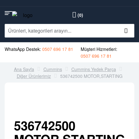
(0)
WhatsApp Destek:
0507 696 17 81
Müşteri Hizmetleri:
0507 696 17 81
Ana Sayfa
Cummins
Cummins Yedek Parça
Diğer Ürünlerimiz
536742500 MOTOR,STARTING
536742500
MOTOR,STARTING