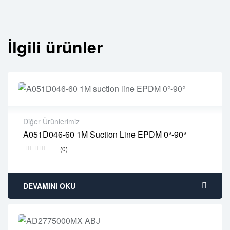
İlgili ürünler
Diğer Ürünlerimiz
A051D046-60 1M Suction Line EPDM 0°-90°
2 years warranty
(0)
Delivery time: 1-2 business days
Free 90 days return
DEVAMINI OKU